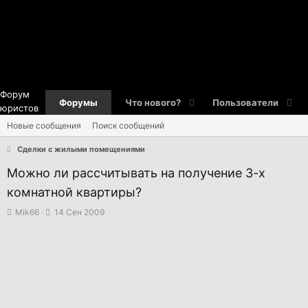
Форум
Форумы
Что нового?
Пользователи
юристов
Новые сообщения
Поиск сообщений
Сделки с жилыми помещениями
Можно ли рассчитывать на получение 3-х
комнатной квартиры?
А
Д
Mik66
14 Сен 2009
в
а
т
т
о
а
р
н
т
а
е
ч
м
а