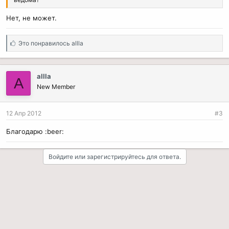
Нет, не может.
С
Это понравилось
allla
и
м
п
allla
A
а
New Member
т
и
и
12 Апр 2012
#3
:
Благодарю :beer:
Войдите или зарегистрируйтесь для ответа.