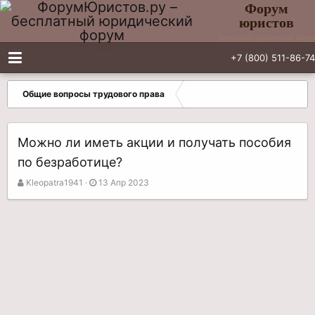
Форум
юристов
Бесплатный юридический форум
+7 (800) 511-86-74
Общие вопросы трудового права
Можно ли иметь акции и получать пособия
по безработице?
А
Д
Kleopatra1941
13 Апр 2023
в
а
т
т
о
а
р
н
т
а
е
ч
м
а
ы
л
а