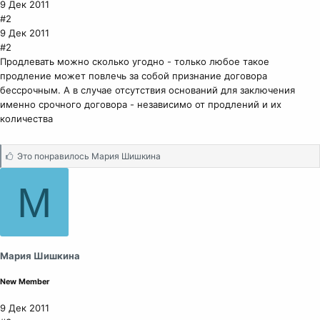
9 Дек 2011
#2
9 Дек 2011
#2
Продлевать можно сколько угодно - только любое такое
продление может повлечь за собой признание договора
бессрочным. А в случае отсутствия оснований для заключения
именно срочного договора - независимо от продлений и их
количества
С
Это понравилось
Мария Шишкина
и
м
М
п
а
т
и
и
Мария Шишкина
:
New Member
9 Дек 2011