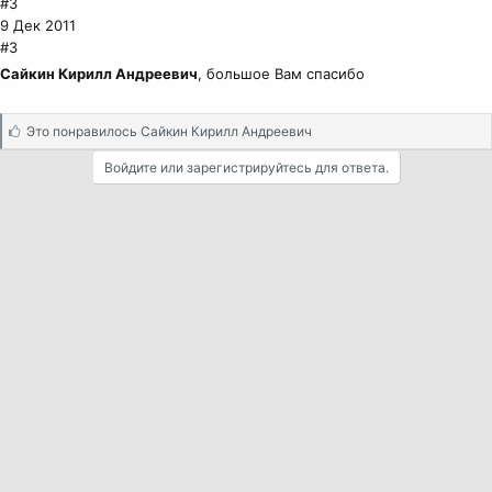
#3
9 Дек 2011
#3
Сайкин Кирилл Андреевич
, большое Вам спасибо
С
Это понравилось
Сайкин Кирилл Андреевич
и
Войдите или зарегистрируйтесь для ответа.
м
п
а
т
и
и
: