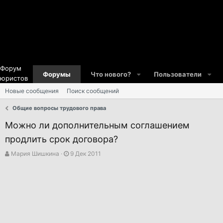
Форум
Форумы
Что нового?
Пользователи
юристов
Новые сообщения
Поиск сообщений
Общие вопросы трудового права
Можно ли дополнительным соглашением
продлить срок договора?
А
Д
Мария Шишкина
9 Дек 2011
в
а
т
т
о
а
р
н
т
а
е
ч
м
а