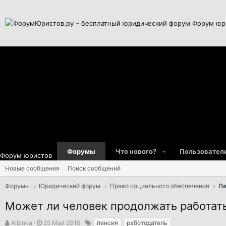
Форум юр
Форумы
Что нового?
Пользовател
Форум юристов
Новые сообщения
Поиск сообщений
Форумы
Юридический форум
Право социального обеспечения
Пе
Может ли человек продолжать работать
А
Д
Т
Albinka
25 Май 2010
пенсия
работодатель