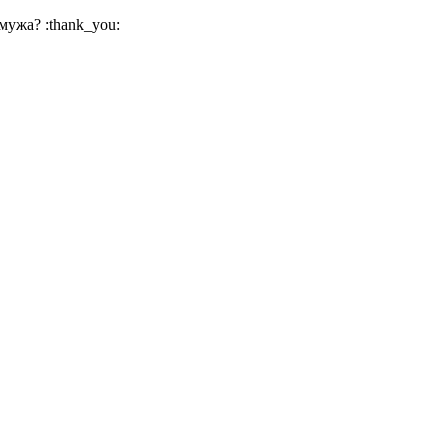
мужа? :thank_you: