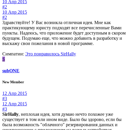
10 Апр 2015
#2
10 Апр 2015
#2
Здравствуйте! У Вас возникла отличная идея. Мне как
практикующему юристу подходят все перечисленные Вами
пункты. Надеюсь, что приложение будет доступным в скором
будущем. Подумаю еще, что можно добавить в разработку и
выскажу свои пожелания в новой программе.
Симпатии:
Это понравилось
SirHally
S
subONE
New Member
12 Апр 2015
#3
12 Апр 2015
#3
SirHally
, неплохая идея, хотя думаю нечто похожее уже
существует в том или ином виде. Было бы здорово, если бы
была возможность "облачного" резервирования данных и
синхронизации с приложением на разных устройствах.