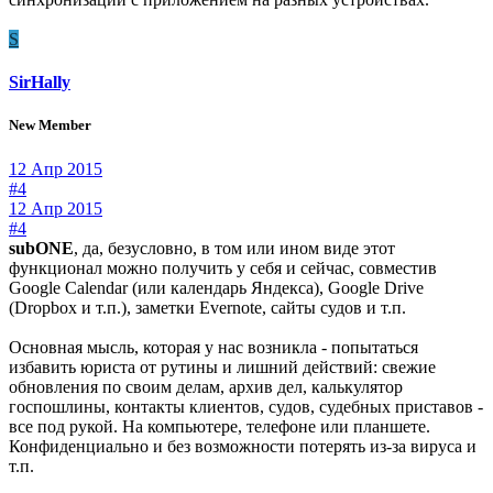
S
SirHally
New Member
12 Апр 2015
#4
12 Апр 2015
#4
subONE
, да, безусловно, в том или ином виде этот
функционал можно получить у себя и сейчас, совместив
Google Calendar (или календарь Яндекса), Google Drive
(Dropbox и т.п.), заметки Evernote, сайты судов и т.п.
Основная мысль, которая у нас возникла - попытаться
избавить юриста от рутины и лишний действий: свежие
обновления по своим делам, архив дел, калькулятор
госпошлины, контакты клиентов, судов, судебных приставов -
все под рукой. На компьютере, телефоне или планшете.
Конфиденциально и без возможности потерять из-за вируса и
т.п.