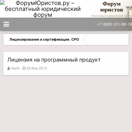
Форум
юристов
Бесплатный юридический форум
+7 (800) 511-86-74
Лицензирование и сертификация. СРО
Лицензия на программный продукт
А
Д
Harik
28 Янв 2013
в
а
т
т
о
а
р
н
т
а
е
ч
м
а
ы
л
а