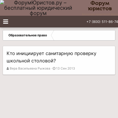
Форум
юристов
Бесплатный юридический форум
+7 (800) 511-86-74
Образовательное право
Кто инициирует санитарную проверку
школьной столовой?
А
Д
Вера Васильевна Рыжова
13 Сен 2013
в
а
т
т
о
а
р
н
т
а
е
ч
м
а
ы
л
а