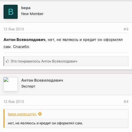
bepa
B
New Member
12 Янв 2013
#3
Антон Всеволодович
, нет, не являюсь и кредит он оформлял
сам. Спасибо
С
Это понравилось
Антон Всеволодович
и
м
п
Антон Всеволодович
а
Эксперт
т
и
и
12 Янв 2013
#4
:
bepa написал(а):
нет, не являюсь и кредит он оформлял сам.