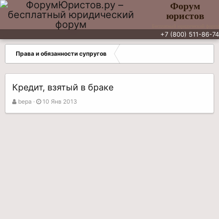
Форум
юристов
Бесплатный юридический форум
+7 (800) 511-86-74
Права и обязанности супругов
Кредит, взятый в браке
А
Д
bepa
10 Янв 2013
в
а
т
т
о
а
р
н
т
а
е
ч
м
а
ы
л
а