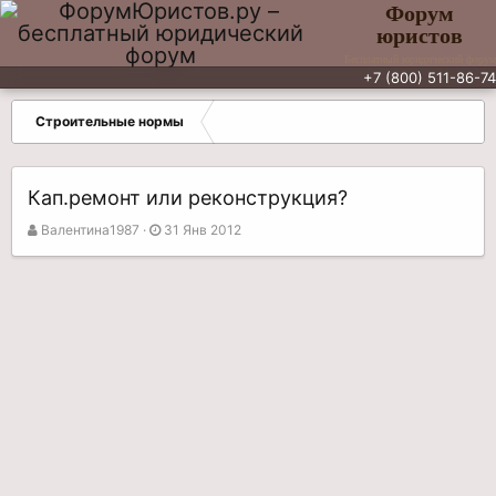
Форум
юристов
Бесплатный юридический форум
+7 (800) 511-86-74
Строительные нормы
Кап.ремонт или реконструкция?
А
Д
Валентина1987
31 Янв 2012
в
а
т
т
о
а
р
н
т
а
е
ч
м
а
ы
л
а