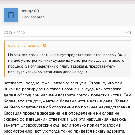
птица63
П
Пользователь
25 Янв 2010
#11
colonel написал(а):
Не можете сами - есть институт представительства, посему Вы и
на моё усмотрение и как думаю на усмотрение суда затягиваете
процесс. За олпределённую плату адвокаты, представители
пользуясь законом затягиваю дела на годы!
Затягивать поздно. Уже надзорку вернули. Странно, что там
никак не реагируют на такое нарушение суда, как отправка
дела в облсуд при наличии возврата почтой повестки истца. Тем
более, что все документы о болезни истца есть в деле. Только
не было ходатайства об отложении по причине неуведомления.
Кассация провела заседание и в определении ни слова не
сказано об извещении ответчика. Все эти нарушения надеюсь
заметит Страссбургский суд, если только примет жалобу к
рассмотрению. вот уж тогда точно придется искать адвоката.