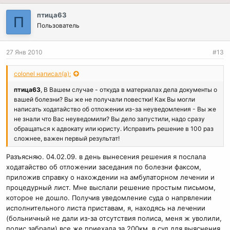
птица63
П
Пользователь
27 Янв 2010
#13
colonel написал(а):
птица63
, В Вашем случае - откуда в материалах дела документы о
вашей болезни? Вы же не получали повестки! Как Вы могли
написать ходатайство об отложении из-за неуведомления - Вы же
не знали что Вас неуведомили? Вы дело запустили, надо сразу
обращаться к адвокату или юристу. Исправить решение в 100 раз
сложнее, важен первый результат!
Разъясняю. 04.02.09. в день вынесения решения я послала
ходатайство об отложении заседания по болезни факсом,
приложив справку о нахождении на амбулаторном лечении и
процедурный лист. Мне выслали решение простым письмом,
которое не дошло. Получив уведомление суда о напрвлении
исполнительного листа приставам, я, находясь на лечении
(больничный не дали из-за отсутствия полиса, меня ж уволили,
полис забрали) все же приехала за 200км. в суд для выяснения