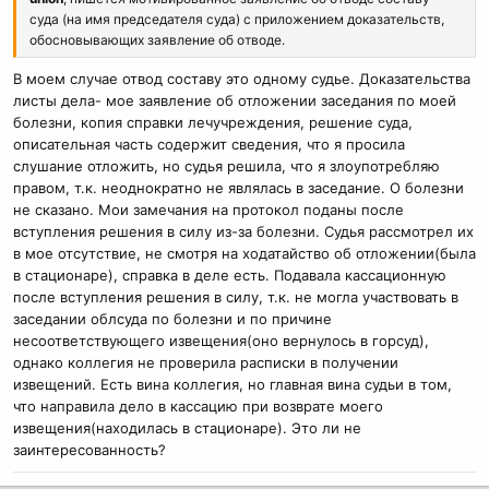
суда (на имя председателя суда) с приложением доказательств,
обосновывающих заявление об отводе.
В моем случае отвод составу это одному судье. Доказательства
листы дела- мое заявление об отложении заседания по моей
болезни, копия справки лечучреждения, решение суда,
описательная часть содержит сведения, что я просила
слушание отложить, но судья решила, что я злоупотребляю
правом, т.к. неоднократно не являлась в заседание. О болезни
не сказано. Мои замечания на протокол поданы после
вступления решения в силу из-за болезни. Судья рассмотрел их
в мое отсутствие, не смотря на ходатайство об отложении(была
в стационаре), справка в деле есть. Подавала кассационную
после вступления решения в силу, т.к. не могла участвовать в
заседании облсуда по болезни и по причине
несоответствующего извещения(оно вернулось в горсуд),
однако коллегия не проверила расписки в получении
извещений. Есть вина коллегия, но главная вина судьи в том,
что направила дело в кассацию при возврате моего
извещения(находилась в стационаре). Это ли не
заинтересованность?