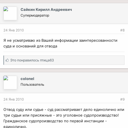
Сайкин Кирилл Андреевич
Супермодератор
24 Янв 2010
#8
Я не усматриваю из Вашей информации заинтересованности
суда и оснований для отвода
С
Это понравилось
птица63
и
м
п
colonel
а
Пользователь
т
и
и
24 Янв 2010
#9
:
Отвод суду или судье - суд рассматривает дело единолично или
три судьи или присяжные - это уголовное судопроизводство!
Гражданское судопроизводство по первой инстанции -
единолично.