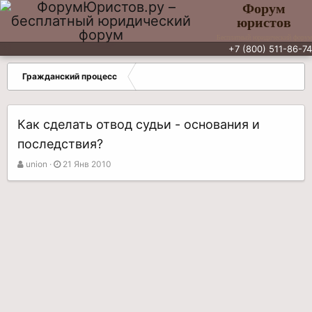
Форум
юристов
Бесплатный юридический форум
+7 (800) 511-86-74
Гражданский процесс
Как сделать отвод судьи - основания и
последствия?
А
Д
union
21 Янв 2010
в
а
т
т
о
а
р
н
т
а
е
ч
м
а
ы
л
а