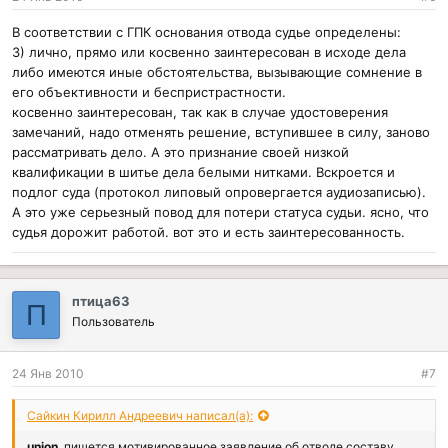
В соответствии с ГПК основания отвода судье определены:
3) лично, прямо или косвенно заинтересован в исходе дела
либо имеются иные обстоятельства, вызывающие сомнение в
его объективности и беспристрастности.
косвенно заинтересован, так как в случае удостоверения
замечаний, надо отменять решение, вступившее в силу, заново
рассматривать дело. А это признание своей низкой
квалификации в шитье дела белыми нитками. Вскроется и
подлог суда (протокол липовый опровергается аудиозаписью).
А это уже серьезный повод для потери статуса судьи. ясно, что
судья дорожит работой. вот это и есть заинтересованность.
птица63
П
Пользователь
24 Янв 2010
#7
Сайкин Кирилл Андреевич написал(а):
union
, пишется мотивированное заявление об отводе составу