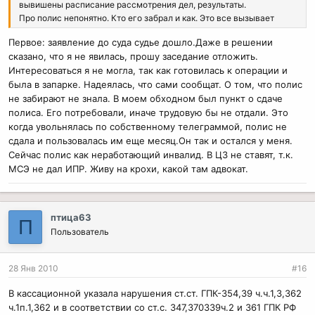
вывишены расписание рассмотрения дел, результаты.
Про полис непонятно. Кто его забрал и как. Это все вызывает
большие сомнения. При увольнении реально полюс не забирают.
Первое: заявление до суда судье дошло.Даже в решении
Вопрос о том, действительный полюс или нет - проверяется в
сказано, что я не явилась, прошу заседание отложить.
регистратуре.
Интересоваться я не могла, так как готовилась к операции и
Поэтому и мне кажется Ваши аргументы несостоятельны. Если у
была в запарке. Надеялась, что сами сообщат. О том, что полис
Вас хорошая доказуха, если реально Вы опираетесь на закон -
не забирают не знала. В моем обходном был пункт о сдаче
Надзор не оставил бы дело, запросил бы. Видно Ваша надзорная
жалоба как и изложенное в вашем письме только на эмоциях,
полиса. Его потребовали, иначе трудовую бы не отдали. Это
надо не сроки, больничные, а реально излогать , в чём нарушение
когда увольнялась по собственному телеграммой, полис не
закона ГПК, ГК тогда и будет результат, а с помощщью больничны
сдала и пользовалась им еще месяц.Он так и остался у меня.
дело не выиграть
Сейчас полис как неработающий инвалид. В ЦЗ не ставят, т.к.
МСЭ не дал ИПР. Живу на крохи, какой там адвокат.
птица63
П
Пользователь
28 Янв 2010
#16
В кассационной указала нарушения ст.ст. ГПК-354,39 ч.ч.1,3,362
ч.1п.1,362 и в соответствии со ст.с. 347,370339ч.2 и 361 ГПК РФ