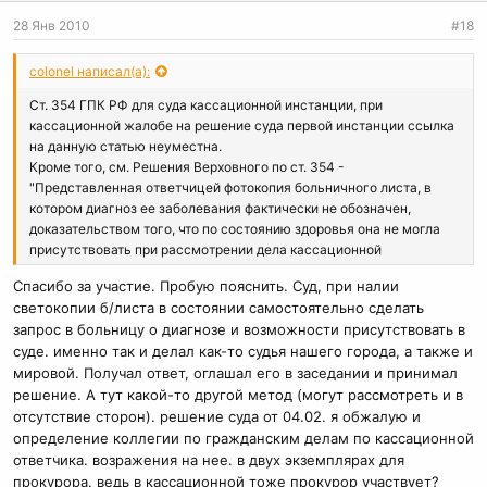
28 Янв 2010
#18
colonel написал(а):
Ст. 354 ГПК РФ для суда кассационной инстанции, при
кассационной жалобе на решение суда первой инстанции ссылка
на данную статью неуместна.
Кроме того, см. Решения Верховного по ст. 354 -
"Представленная ответчицей фотокопия больничного листа, в
котором диагноз ее заболевания фактически не обозначен,
доказательством того, что по состоянию здоровья она не могла
присутствовать при рассмотрении дела кассационной
инстанцией, не является. Заявление адвоката ответчика о
Спасибо за участие. Пробую пояснить. Суд, при налии
наличии у последнего больничного листа не может служить
светокопии б/листа в состоянии самостоятельно сделать
достаточным основанием для отложения дела"
запрос в больницу о диагнозе и возможности присутствовать в
Кроме того, непонятно, в кассационной жалобе Вы пишете,
суде. именно так и делал как-то судья нашего города, а также и
решение в части отменить, определение обл. суда отменить -
мировой. Получал ответ, оглашал его в заседании и принимал
какое решение или определение Вы обжалуете?
Совет - жалоба должна быть короткой - много листов не значит
решение. А тут какой-то другой метод (могут рассмотреть и в
хорошо, должно быть кратко и ёмко.
отсутствие сторон). решение суда от 04.02. я обжалую и
Непонятно Вы подали кассационную жалобу и какие возражения
определение коллегии по гражданским делам по кассационной
на кассацию в двух экземплярах приложили?
ответчика. возражения на нее. в двух экземплярах для
Какие заявления в кассацию об истребовании дополнительных
прокурора. ведь в кассационной тоже прокурор участвует?