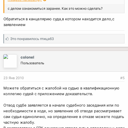
с делом ознакомиться заранее. Как это можно сделать?
Обратиться в канцелярию суда,в котором находится дело,с
заявлением
С
Это понравилось
птица63
и
м
п
colonel
а
Пользователь
т
и
и
23 Янв 2010
#5
:
Можете обратиться с жалобой на судью в квалификационную
коллегию судей с приложением доказательств.
Отвод судбе заявляется в начале судебного заседания или по
необходимости в ходе, но заявление об отводе рассматривает
сам судья единолично, на определение в отказе можете подать
частную жалобу.