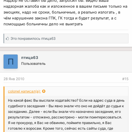
Надзор не оставил бы дело, запросил бы. Видно Ваша
надзорная жалоба как и изложенное в вашем письме только на
эмоциях, надо не сроки, больничные, а реально излогать , в
чём нарушение закона ГПК, ГК тогда и будет результат, а с
помощщью больничны дело не выиграть
С
Это понравилось
птица63
и
м
п
птица63
П
а
Пользователь
т
и
и
28 Янв 2010
#15
:
colonel написал(а):
На какой факс Вы выслали ходатайство? Если на адрес суда в день
судебного заседания - Вы явно знали что оно не дойдёт до судьи к
заседанию. Далее - если Вы знали что назначено заседание, его
результатом - отложено, рассмотрено - могли поинтересоваться.
Я не прокурор, я Вас не обвиняю, поймите правильно, я Вас
готовлю к воросам. Кроме того, сейчас есть сайты суда, где