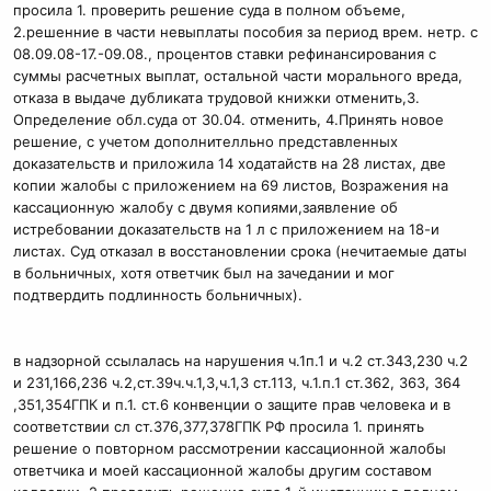
просила 1. проверить решение суда в полном объеме,
2.решенние в части невыплаты пособия за период врем. нетр. с
08.09.08-17.-09.08., процентов ставки рефинансирования с
суммы расчетных выплат, остальной части морального вреда,
отказа в выдаче дубликата трудовой книжки отменить,3.
Определение обл.суда от 30.04. отменить, 4.Принять новое
решение, с учетом дополнителльно представленных
доказательств и приложила 14 ходатайств на 28 листах, две
копии жалобы с приложением на 69 листов, Возражения на
кассационную жалобу с двумя копиями,заявление об
истребовании доказательств на 1 л с приложением на 18-и
листах. Суд отказал в восстановлении срока (нечитаемые даты
в больничных, хотя ответчик был на зачедании и мог
подтвердить подлинность больничных).
в надзорной ссылалась на нарушения ч.1п.1 и ч.2 ст.343,230 ч.2
и 231,166,236 ч.2,ст.39ч.ч.1,3,ч.1,3 ст.113, ч.1.п.1 ст.362, 363, 364
,351,354ГПК и п.1. ст.6 конвенции о защите прав человека и в
соответствии сл ст.376,377,378ГПК РФ просила 1. принять
решение о повторном рассмотрении кассационной жалобы
ответчика и моей кассационной жалобы другим составом