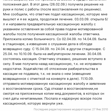
положения дел. В этот день (26.02.09.) получила решение на
руки и полис с работы (после восстановления по решению).
Мне сообщили, что ответчик подал кассационную, которую мне
вышлют и я ее ждала, продолжая лечение. 03.03.09. открыла б/
л и направила предварительную кассационную жалобу с
указанием оставления за собой права подачи мотиврованной
жалобы после получения кассационной жалобы ответчика.
Приложила копию больничного. Со 02.04.09. по 14.04.09. была
в стационаре, а извещение о слушании дела в облсуде
возвращено суду. С 15.04.09. по 24.04. в другом стационаре. С
25.04. по 10.10.09. была на амбулаторном лечении. 30.04.09.
состоялась кассация. Ответчику отказано, решение вступило в
силу. В мае получила назад кассационную, т.к. не исправила
недостатки. Ходатайство об отложении разбирательства в
кассации не подавала, т.к. не знала о нем (извещение
возвращенное с отметкой на конверте в деле). 11.10.09.
отправила мотивированную кассационную жалобу и заявление
о восстановлении срока. Суд отказал в восстановлении,не
смотря на приложенные копии мед.документов, в которых он
счел даты нечитаемыми. Послала и надзорную вскоре после
кассационной, которую вернули уже.
Последнее редактирование модератором:
27 Янв 2010