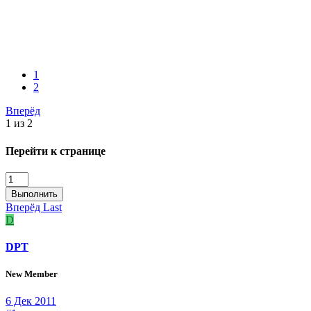
1
2
Вперёд
1 из 2
Перейти к странице
Выполнить
Вперёд
Last
D
DPT
New Member
6 Дек 2011