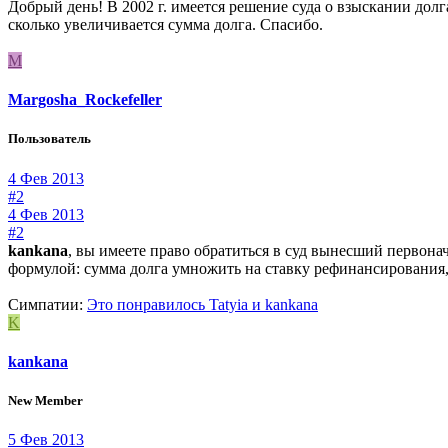
Добрый день! В 2002 г. имеется решение суда о взыскании дол
сколько увеличивается сумма долга. Спасибо.
M
Margosha_Rockefeller
Пользователь
4 Фев 2013
#2
4 Фев 2013
#2
kankana
, вы имеете право обратиться в суд вынесший первона
формулой: сумма долга умножить на ставку рефинансирования, 
Симпатии:
Это понравилось
Tatyia
и
kankana
K
kankana
New Member
5 Фев 2013