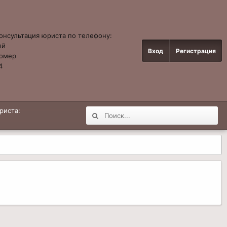
онсультация юриста по телефону:
ый
Вход
Регистрация
омер
4
риста: