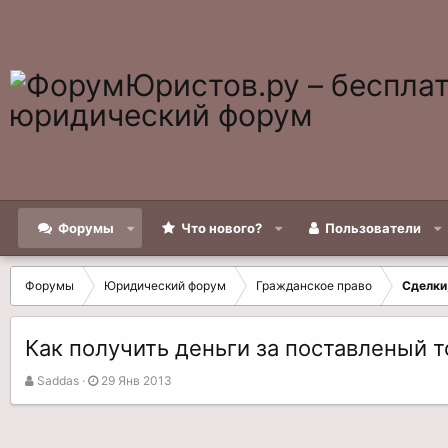
Форумы
Что нового?
Пользователи
Форумы
Юридический форум
Гражданское право
Сделки
Как получить деньги за поставленый т
А
Д
Saddas
29 Янв 2013
в
а
т
т
о
а