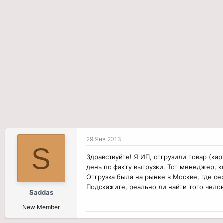
р
н
т
а
е
ч
м
а
ы
л
а
29 Янв 2013
S
Здравствуйте! Я ИП, отгрузили товар (ка
день по факту выгрузки. Тот менеджер, к
Отгрузка была на рынке в Москве, где се
Подскажите, реально ли найти того челов
Saddas
New Member