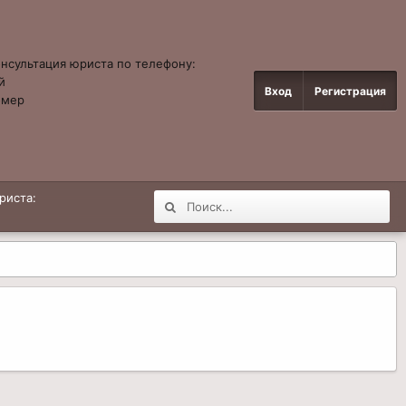
онсультация юриста по телефону:
й
Вход
Регистрация
омер
4
риста: