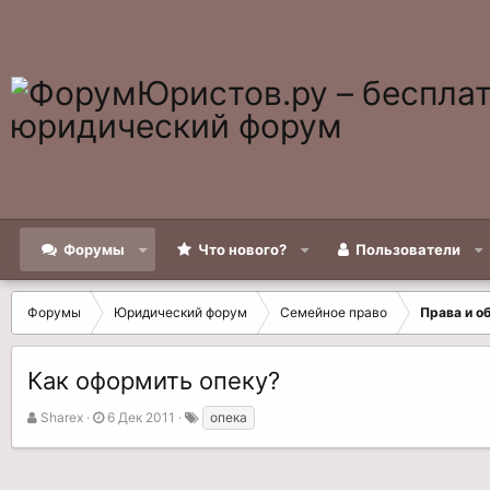
Форумы
Что нового?
Пользователи
Форумы
Юридический форум
Семейное право
Права и о
Как оформить опеку?
А
Д
Т
Sharex
6 Дек 2011
опека
в
а
е
т
т
г
о
а
и