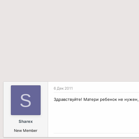
р
н
т
а
е
ч
м
а
ы
л
а
6 Дек 2011
S
Здравствуйте! Матери ребенок не нужен,
Sharex
New Member