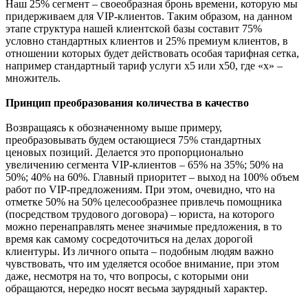
Наш 25% сегмент – своеобразная бронь времени, которую мы
придерживаем для VIP-клиентов. Таким образом, на данном
этапе структура нашей клиентской базы составит 75%
условно стандартных клиентов и 25% премиум клиентов, в
отношении которых будет действовать особая тарифная сетка,
например стандартный тариф услуги х5 или х50, где «х» –
множитель.
Принцип преобразования количества в качество
Возвращаясь к обозначенному выше примеру,
преобразовывать будем остающиеся 75% стандартных
ценовых позиций. Делается это пропорционально
увеличению сегмента VIP-клиентов – 65% на 35%; 50% на
50%; 40% на 60%. Главный приоритет – выход на 100% объем
работ по VIP-предложениям. При этом, очевидно, что на
отметке 50% на 50% целесообразнее привлечь помощника
(посредством трудового договора) – юриста, на которого
можно перенаправлять менее значимые предложения, в то
время как самому сосредоточиться на делах дорогой
клиентуры. Из личного опыта – подобным людям важно
чувствовать, что им уделяется особое внимание, при этом
даже, несмотря на то, что вопросы, с которыми они
обращаются, нередко носят весьма заурядный характер.