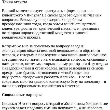
Точка отсчета
В какой момент следует приступать к формированию
клиентского VIP-пула? На самом деле это один из главных
вопросов. Рекомендую переходить к подобным
преобразованиям тогда, когда объем вашей стандартной
клиентуры достигает критической массы, т. е. превышает
потенциал «производственной мощности» вашего
юридического проекта.
Когда-то ко мне за помощью по вопросу ввода в
эксплуатацию объекта нежилой недвижимости обратился
человек, с которым в последствии завязалось долговременное
сотрудничество, затем у него появились вопросы, связанные с
наследством, потом мы открывали ему ресторан и базу отдыха
с квадроциклами и страйкболом, затем разводили (в смысле
прекращали брачные отношения с женой) и делили
имущество, продолжаем работать и сейчас… Все это
сократило мою тогдашнюю клиентскую базу на половину – я
начал преобразовывать количество в качество.
Социальные маркеры
Сколько? Это тот вопрос, который в абсолютном большинстве
случаев задает продавцу именно покупатель, а не наоборот.