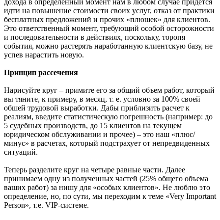
дохода в определенный момент нам в любом случае придется
идти на повышение стоимости своих услуг, отказ от практики
бесплатных предложений и прочих «плюшек» для клиентов.
Это ответственный момент, требующий особой осторожности
и последовательности в действиях, поскольку, торопя
события, можно растерять наработанную клиентскую базу, не
успев нарастить новую.
Принцип рассечения
Нарисуйте круг – примите его за общий объем работ, который
вы тяните, к примеру, в месяц, т. е. условно за 100% своей
обшей трудовой выработки. Дабы приблизить расчет к
реалиям, введите статистическую погрешность (например: до
5 судебных производств, до 15 клиентов на текущем
юридическом обслуживании и прочее) – это наш «плюс/
минус» в расчетах, который подстрахует от непредвиденных
ситуаций.
Теперь разделите круг на четыре равные части. Далее
принимаем одну из полученных частей (25% общего объема
ваших работ) за нишу для «особых клиентов». Не люблю это
определение, но, по сути, мы переходим к теме «Very Important
Person», т.е. VIP-системе.