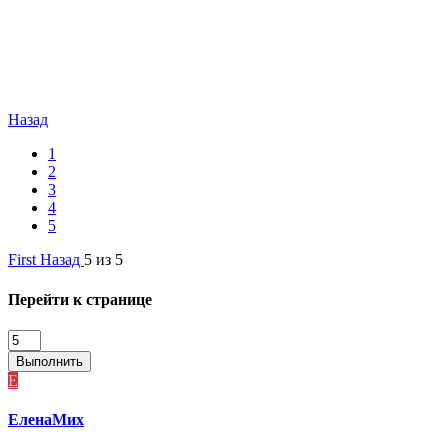
Назад
1
2
3
4
5
First
Назад
5 из 5
Перейти к странице
Выполнить
Е
ЕленаМих