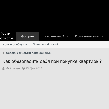
Форум
Форумы
Что нового?
Пользователи
юристов
Новые сообщения
Поиск сообщений
Сделки с жилыми помещениями
Как обезопасить себя при покупке квартиры?
А
Д
МкКларен
23 Дек 2011
в
а
т
т
о
а
р
н
т
а
е
ч
м
а
ы
л