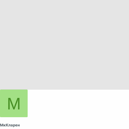
а
М
МкКларен