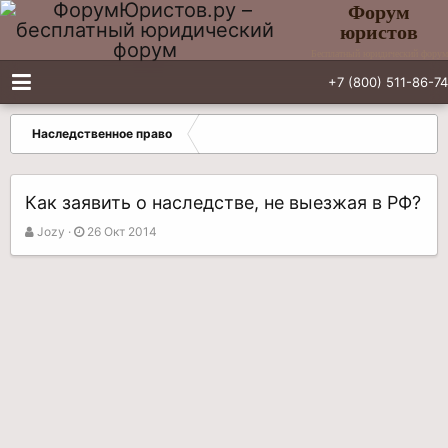
Форум
юристов
Бесплатный юридический форум
+7 (800) 511-86-74
Наследственное право
Как заявить о наследстве, не выезжая в РФ?
А
Д
Jozy
26 Окт 2014
в
а
т
т
о
а
р
н
т
а
е
ч
м
а
ы
л
а