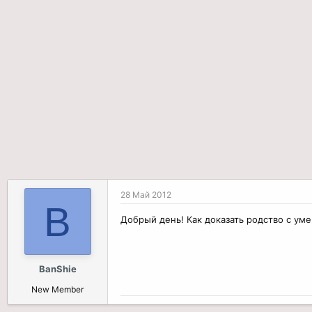
р
н
т
а
е
ч
м
а
ы
л
а
28 Май 2012
B
Добрый день! Как доказать родство с ум
BanShie
New Member