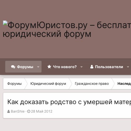
Форумы
Что нового?
Пользователи
Форумы
Юридический форум
Гражданское право
Наслед
Как доказать родство с умершей мате
А
Д
BanShie
28 Май 2012
в
а
т
т
о
а