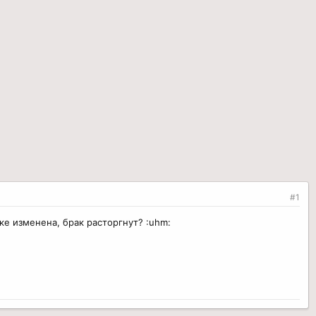
#1
ке изменена, брак расторгнут? :uhm: