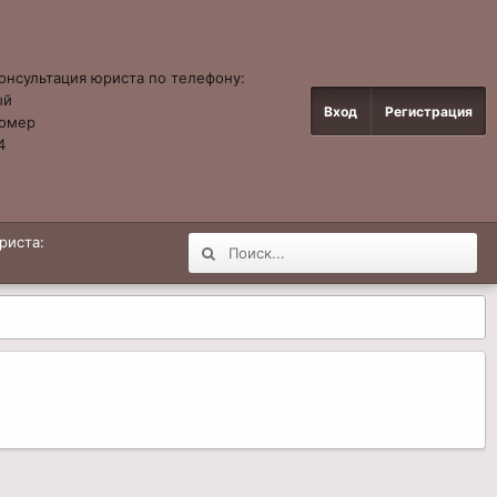
онсультация юриста по телефону:
ый
Вход
Регистрация
омер
4
риста: