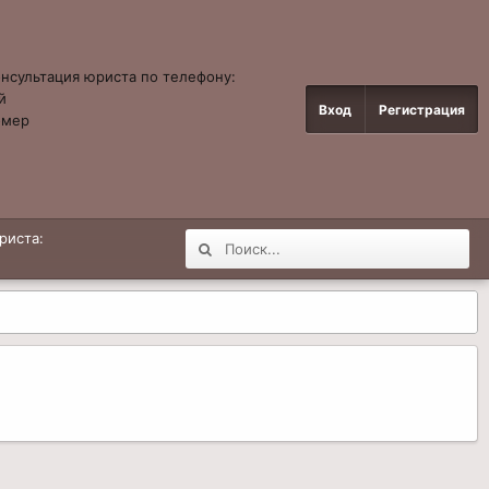
онсультация юриста по телефону:
й
Вход
Регистрация
омер
4
риста: