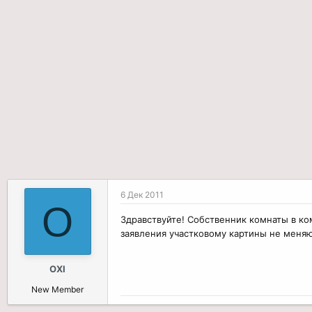
р
н
т
а
е
ч
м
а
ы
л
а
6 Дек 2011
O
Здравствуйте! Собственник комнаты в ко
заявления участковому картины не меняют
OXI
New Member