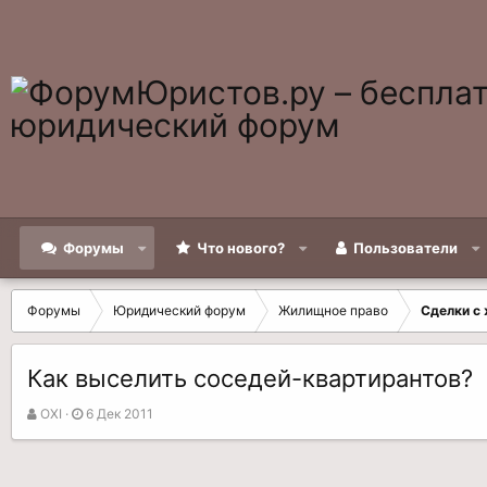
Форумы
Что нового?
Пользователи
Форумы
Юридический форум
Жилищное право
Сделки с
Как выселить соседей-квартирантов?
А
Д
OXI
6 Дек 2011
в
а
т
т
о
а