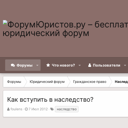
Форумы
Что нового?
Пользователи
Форумы
Юридический форум
Гражданское право
Наслед
Как вступить в наследство?
А
Д
Т
foulens
7 Июл 2012
наследство
в
а
е
т
т
г
о
а
и