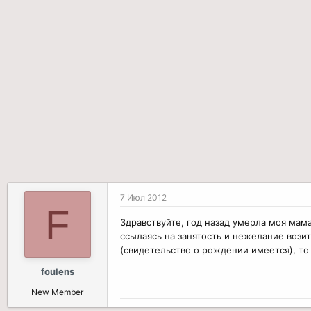
р
н
т
а
е
ч
м
а
ы
л
а
7 Июл 2012
F
Здравствуйте, год назад умерла моя мама
ссылаясь на занятость и нежелание возит
(свидетельство о рождении имеется), то 
foulens
New Member