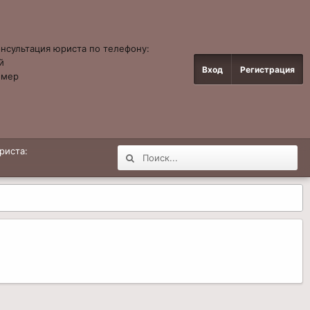
онсультация юриста по телефону:
й
Вход
Регистрация
омер
4
риста: