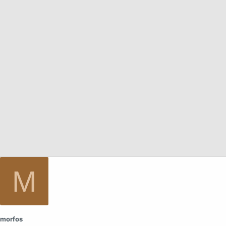
а
M
morfos