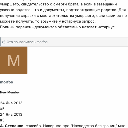
умершего, свидетельство о смерти брата, а если в завещании
указано родство - то и документы, подтверждающие родство. Для
получения справки с места жительства умершего, если сами ее не
можете получить, то возьмите у нотариуса запрос.
Полный перечень документов обязательно назовет нотариус.
С
Это понравилось
morfos
и
м
M
п
а
т
и
и
morfos
:
New Member
24 Янв 2013
#5
24 Янв 2013
#5
А. Степанов
, спасибо. Наверное про "Наследство без границ" мне