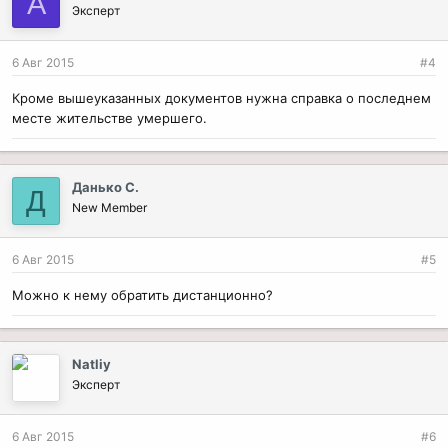
А
а
Эксперт
т
и
и
6 Авг 2015
#4
:
Кроме вышеуказанных документов нужна справка о последнем
месте жительстве умершего.
Данько С.
Д
New Member
6 Авг 2015
#5
Можно к нему обратить дистанционно?
Natliy
Эксперт
6 Авг 2015
#6