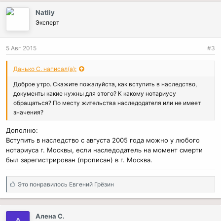
Natliy
Эксперт
5 Авг 2015
#3
Данько С. написал(а):
Доброе утро. Скажите пожалуйста, как вступить в наследство,
документы какие нужны для этого? К какому нотариусу
обращаться? По месту жительства наследодателя или не имеет
значения?
Дополню:
Вступить в наследство с августа 2005 года можно у любого
нотариуса г. Москвы, если наследодатель на момент смерти
был зарегистрирован (прописан) в г. Москва.
С
Это понравилось
Евгений Грёзин
и
м
п
Алена С.