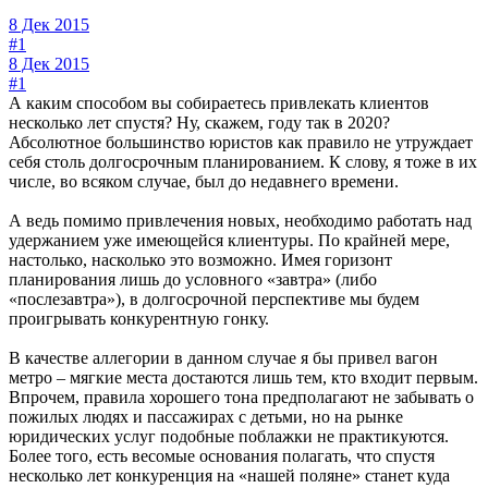
8 Дек 2015
#1
8 Дек 2015
#1
А каким способом вы собираетесь привлекать клиентов
несколько лет спустя? Ну, скажем, году так в 2020?
Абсолютное большинство юристов как правило не утруждает
себя столь долгосрочным планированием. К слову, я тоже в их
числе, во всяком случае, был до недавнего времени.
А ведь помимо привлечения новых, необходимо работать над
удержанием уже имеющейся клиентуры. По крайней мере,
настолько, насколько это возможно. Имея горизонт
планирования лишь до условного «завтра» (либо
«послезавтра»), в долгосрочной перспективе мы будем
проигрывать конкурентную гонку.
В качестве аллегории в данном случае я бы привел вагон
метро – мягкие места достаются лишь тем, кто входит первым.
Впрочем, правила хорошего тона предполагают не забывать о
пожилых людях и пассажирах с детьми, но на рынке
юридических услуг подобные поблажки не практикуются.
Более того, есть весомые основания полагать, что спустя
несколько лет конкуренция на «нашей поляне» станет куда