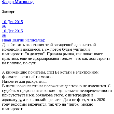
Федор Митвольд
Эксперт
10 Дек 2015
#6
10 Дек 2015
#6
Иван Звягин написал(а):
Давайте хоть окончания этой загадочной адвокатской
монополии дождемся, а уж потом будем учиться и
планировать "в долгую". Правила рынка, как показывает
практика, еще не сформированы толком - это как дом строить
на плавуне, по сути.
А книженцию почитаем, спс) Ее кстати в электронном
формате в сети найти можно.
Нажмите для раскрытия...
В части юрконсалтинга положение дел точно не изменится. С
судебным представительством - да, элемент неопределенности
присутствует из-за обязалова этого, с интеграцией в
адвокатуру, а так - онлайн решает
Да и не факт, что к 2020
году реформы закончатся, так что на "пяток" можно
планировать