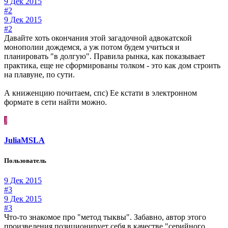
9 Дек 2015
#2
9 Дек 2015
#2
Давайте хоть окончания этой загадочной адвокатской
монополии дождемся, а уж потом будем учиться и
планировать "в долгую". Правила рынка, как показывает
практика, еще не сформированы толком - это как дом строить
на плавуне, по сути.
А книженцию почитаем, спс) Ее кстати в электронном
формате в сети найти можно.
J
JuliaMSLA
Пользователь
9 Дек 2015
#3
9 Дек 2015
#3
Что-то знакомое про "метод тыквы". Забавно, автор этого
произведения позиционирует себя в качестве "серийного