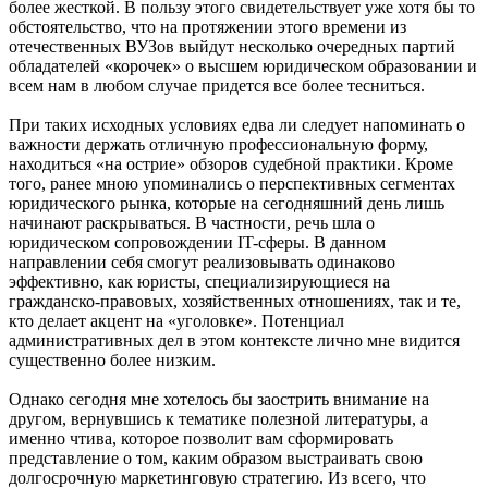
более жесткой. В пользу этого свидетельствует уже хотя бы то
обстоятельство, что на протяжении этого времени из
отечественных ВУЗов выйдут несколько очередных партий
обладателей «корочек» о высшем юридическом образовании и
всем нам в любом случае придется все более тесниться.
При таких исходных условиях едва ли следует напоминать о
важности держать отличную профессиональную форму,
находиться «на острие» обзоров судебной практики. Кроме
того, ранее мною упоминались о перспективных сегментах
юридического рынка, которые на сегодняшний день лишь
начинают раскрываться. В частности, речь шла о
юридическом сопровождении IT-сферы. В данном
направлении себя смогут реализовывать одинаково
эффективно, как юристы, специализирующиеся на
гражданско-правовых, хозяйственных отношениях, так и те,
кто делает акцент на «уголовке». Потенциал
административных дел в этом контексте лично мне видится
существенно более низким.
Однако сегодня мне хотелось бы заострить внимание на
другом, вернувшись к тематике полезной литературы, а
именно чтива, которое позволит вам сформировать
представление о том, каким образом выстраивать свою
долгосрочную маркетинговую стратегию. Из всего, что