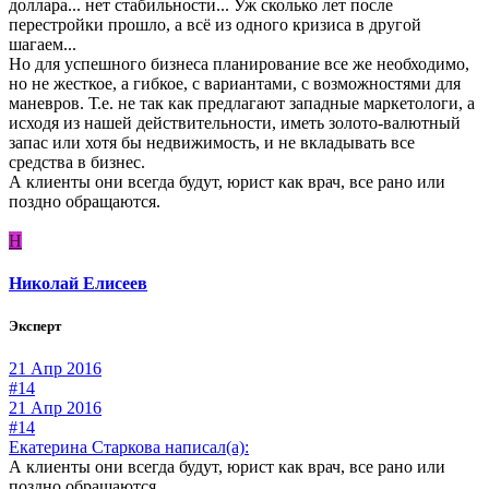
доллара... нет стабильности... Уж сколько лет после
перестройки прошло, а всё из одного кризиса в другой
шагаем...
Но для успешного бизнеса планирование все же необходимо,
но не жесткое, а гибкое, с вариантами, с возможностями для
маневров. Т.е. не так как предлагают западные маркетологи, а
исходя из нашей действительности, иметь золото-валютный
запас или хотя бы недвижимость, и не вкладывать все
средства в бизнес.
А клиенты они всегда будут, юрист как врач, все рано или
поздно обращаются.
Н
Николай Елисеев
Эксперт
21 Апр 2016
#14
21 Апр 2016
#14
Екатерина Старкова написал(а):
А клиенты они всегда будут, юрист как врач, все рано или
поздно обращаются.