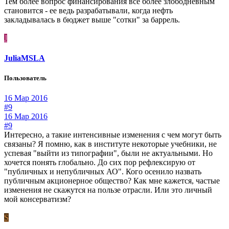
Тем более вопрос финансирования все более злободневным
становится - ее ведь разрабатывали, когда нефть
закладывалась в бюджет выше "сотки" за баррель.
J
JuliaMSLA
Пользователь
16 Мар 2016
#9
16 Мар 2016
#9
Интересно, а такие интенсивные изменения с чем могут быть
связаны? Я помню, как в институте некоторые учебники, не
успевая "выйти из типографии", были не актуальными. Но
хочется понять глобально. До сих пор рефлексирую от
"публичных и непубличных АО". Кого осенило назвать
публичным акционерное общество? Как мне кажется, частые
изменения не скажутся на пользе отрасли. Или это личный
мой консерватизм?
S