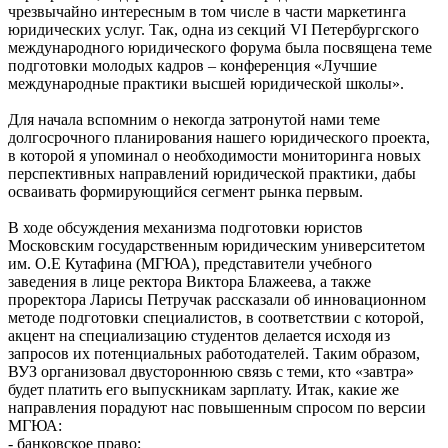
чрезвычайно интересным в том числе в части маркетинга
юридических услуг. Так, одна из секций VI Петербургского
международного юридического форума была посвящена теме
подготовки молодых кадров – конференция «Лучшие
международные практики высшей юридической школы».
Для начала вспомним о некогда затронутой нами теме
долгосрочного планирования нашего юридического проекта,
в которой я упоминал о необходимости мониторинга новых
перспективных направлений юридической практики, дабы
осваивать формирующийся сегмент рынка первым.
В ходе обсуждения механизма подготовки юристов
Московским государственным юридическим университетом
им. О.Е Кутафина (МГЮА), представители учебного
заведения в лице ректора Виктора Блажеева, а также
проректора Ларисы Петручак рассказали об инновационном
методе подготовки специалистов, в соответствии с которой,
акцент на специализацию студентов делается исходя из
запросов их потенциальных работодателей. Таким образом,
ВУЗ организовал двустороннюю связь с теми, кто «завтра»
будет платить его выпускникам зарплату. Итак, какие же
направления порадуют нас повышенным спросом по версии
МГЮА:
- банковское право;