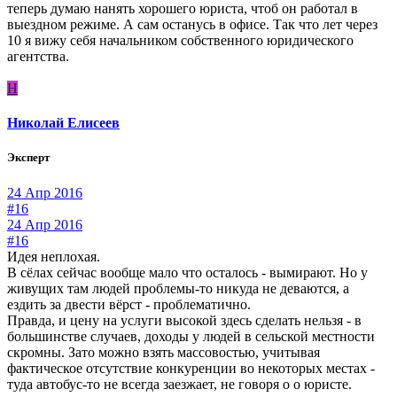
теперь думаю нанять хорошего юриста, чтоб он работал в
выездном режиме. А сам останусь в офисе. Так что лет через
10 я вижу себя начальником собственного юридического
агентства.
Н
Николай Елисеев
Эксперт
24 Апр 2016
#16
24 Апр 2016
#16
Идея неплохая.
В сёлах сейчас вообще мало что осталось - вымирают. Но у
живущих там людей проблемы-то никуда не деваются, а
ездить за двести вёрст - проблематично.
Правда, и цену на услуги высокой здесь сделать нельзя - в
большинстве случаев, доходы у людей в сельской местности
скромны. Зато можно взять массовостью, учитывая
фактическое отсутствие конкуренции во некоторых местах -
туда автобус-то не всегда заезжает, не говоря о о юристе.