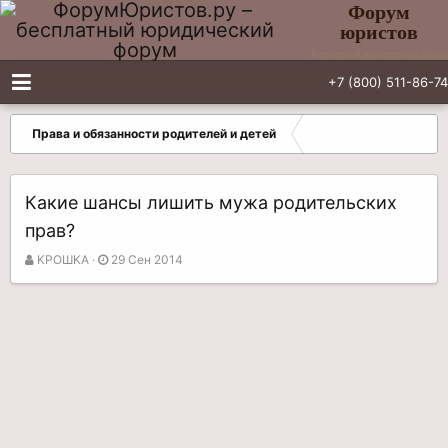
Форум
юристов
Бесплатный юридический форум
+7 (800) 511-86-74
Права и обязанности родителей и детей
Какие шансы лишить мужа родительских
прав?
А
Д
KPOШKA
29 Сен 2014
в
а
т
т
о
а
р
н
т
а
е
ч
м
а
ы
л
а