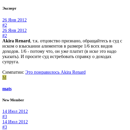
Эксперт
26 Янв 2012
#2
26 Янв 2012
#2
Akira Renard
, т.к. отцовство признано, обращайтесь в суд с
иском о взыскании алиментов в размере 1/6 всех видов
доходов. 1/6 - потому что, он уже платит (в иске это надо
указать). И просите суд истребовать справку о доходах
супруга.
Симпатии:
Это понравилось
Akira Renard
M
mats
New Member
14 Июл 2012
#3
14 Июл 2012
#3