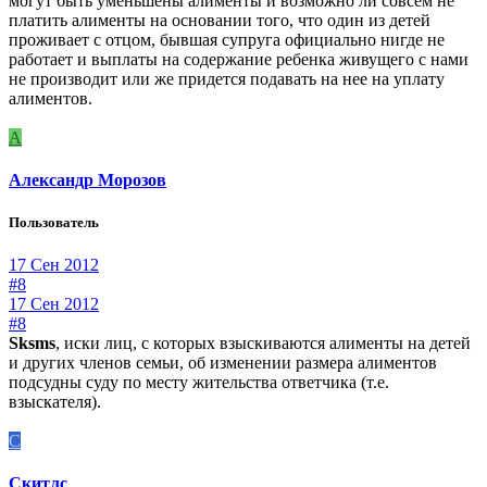
могут быть уменьшены алименты и возможно ли совсем не
платить алименты на основании того, что один из детей
проживает с отцом, бывшая супруга официально нигде не
работает и выплаты на содержание ребенка живущего с нами
не производит или же придется подавать на нее на уплату
алиментов.
А
Александр Морозов
Пользователь
17 Сен 2012
#8
17 Сен 2012
#8
Sksms
, иски лиц, с которых взыскиваются алименты на детей
и других членов семьи, об изменении размера алиментов
подсудны суду по месту жительства ответчика (т.е.
взыскателя).
С
Скитлс