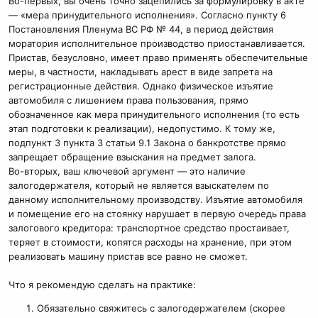
Во-первых, вы очень точно зацепились за формулировку в акте
— «мера принудительного исполнения». Согласно пункту 6
Постановления Пленума ВС РФ № 44, в период действия
моратория исполнительное производство приостанавливается.
Пристав, безусловно, имеет право применять обеспечительные
меры, в частности, накладывать арест в виде запрета на
регистрационные действия. Однако физическое изъятие
автомобиля с лишением права пользования, прямо
обозначенное как мера принудительного исполнения (то есть
этап подготовки к реализации), недопустимо. К тому же,
подпункт 3 пункта 3 статьи 9.1 Закона о банкротстве прямо
запрещает обращение взыскания на предмет залога.
Во-вторых, ваш ключевой аргумент — это наличие
залогодержателя, который не является взыскателем по
данному исполнительному производству. Изъятие автомобиля
и помещение его на стоянку нарушает в первую очередь права
залогового кредитора: транспортное средство простаивает,
теряет в стоимости, копятся расходы на хранение, при этом
реализовать машину пристав все равно не сможет.
Что я рекомендую сделать на практике:
Обязательно свяжитесь с залогодержателем (скорее