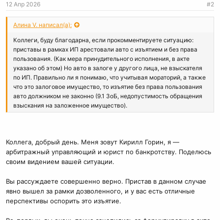
12 Апр 2026
#2
Алина V. написал(а):
Коллеги, буду благодарна, если прокомментируете ситуацию:
приставы в рамках ИП арестовали авто с изъятием и без права
пользования. (Как мера принудительного исполнения, в акте
указано об этом) Но авто в залоге у другого лица, не взыскателя
по ИП. Правильно ли я понимаю, что учитывая мораторий, а также
что это залоговое имущество, то изъятие без права пользования
авто должником не законно (9.1 ЗоБ, недопустимость обращения
взыскания на заложенное имущество).
А изъятие это как часть обращения взыскания. Арест,
естественно, вряд ли получится снять, но, по моему, изъятие
неправомерно... и вообще, нужно приостановить ИП и просить
Коллега, добрый день. Меня зовут Кирилл Горин, я —
пристава перевести авто на ответственное хранение должнику с
арбитражный управляющий и юрист по банкротству. Поделюсь
правом пользования, т.к. арест в мораторий сам по себе допустим.
своим видением вашей ситуации.
Практику пока не смогла найти..
Заранее спасибо
Вы рассуждаете совершенно верно. Пристав в данном случае
явно вышел за рамки дозволенного, и у вас есть отличные
перспективы оспорить это изъятие.