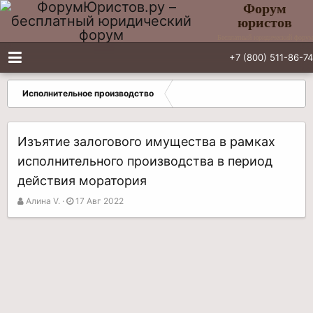
Форум
юристов
Бесплатный юридический форум
+7 (800) 511-86-74
Исполнительное производство
Изъятие залогового имущества в рамках
исполнительного производства в период
действия моратория
А
Д
Алина V.
17 Авг 2022
в
а
т
т
о
а
р
н
т
а
е
ч
м
а
ы
л