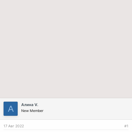
а
Алина V.
А
New Member
17 Авг 2022
#1