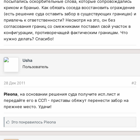
посыпались оскорбительные слова, которые сопровождались
криком и бранью. Как обязать соседа восстановить ограждение
(есть решение суда оставить забор в существующих границах) и
привлечь к ответственности? Несмотря на это, он без
согласования границ со смежниками поставил свой участок в
конфигурации, противоречащей фактическим границам. Что
нужно делать? Спасибо!
Usha
Пользователь
28 Дек 2011
#2
Pleona
, на основании решения суда получите исп.лист и
передайте его в ССП - приставы обяжут перенести забор на
прежнее место. Удачи!
С
Это понравилось
Pleona
и
м
п