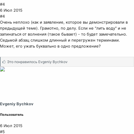
#4
6 Июл 2015
#4
Очень неплохо (как и заявление, которое вы демонстрировали в
предыдущей теме). Грамотно, по делу. Если не "лить воду" и не
запинаться от волнения (такое бывает) - то будет замечательно.
Седьмой абзац слишком длинный и перегружен терминами.
Может, его ужать буквально в одно предложение?
С
Это понравилось
Evgeniy Bychkov
и
м
п
а
т
и
и
Evgeniy Bychkov
:
Пользователь
6 Июл 2015
#5