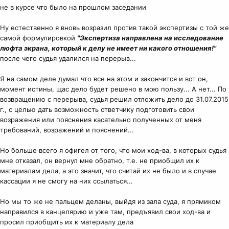
не в курсе что было на прошлом заседании
Ну естественно я вновь возразил против такой экспертизы с той же
самой формулировкой
"Экспертиза направлена на исследование
люфта экрана, который к делу не имеет ни какого отношения!"
после чего судья удалился на перерыв...
Я на самом деле думал что все на этом и закончится и вот он,
момент истины, щас дело будет решено в мою пользу... А нет... По
возвращению с перерыва, судья решил отложить дело до 31.07.2015
г., с целью дать возможность ответчику подготовить свои
возражения или пояснения касательно полученных от меня
требований, возражений и пояснений...
Но больше всего я офигел от того, что мои ход-ва, в которых судья
мне отказал, он вернул мне обратно, т.е. не приобщил их к
материалам дела, а это значит, что считай их не было и в случае
кассации я не смогу на них ссылаться...
Но мы то же не пальцем деланы, выйдя из зала суда, я прямиком
направился в канцелярию и уже там, предъявил свои ход-ва и
просил приобщить их к материалу дела