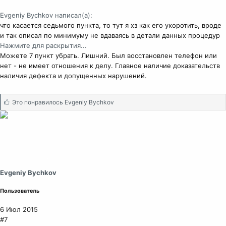
Evgeniy Bychkov написал(а):
что касается седьмого пункта, то тут я хз как его укоротить, вроде
и так описал по минимуму не вдаваясь в детали данных процедур
Нажмите для раскрытия...
Можете 7 пункт убрать. Лишний. Был восстановлен телефон или
нет - не имеет отношения к делу. Главное наличие доказательств
наличия дефекта и допущенных нарушений.
С
Это понравилось
Evgeniy Bychkov
и
м
п
а
т
и
и
Evgeniy Bychkov
:
Пользователь
6 Июл 2015
#7