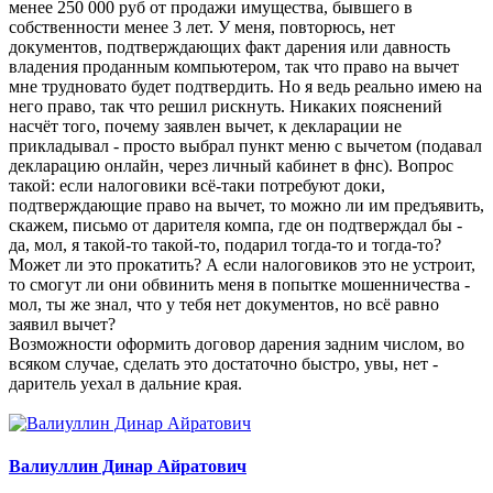
менее 250 000 руб от продажи имущества, бывшего в
собственности менее 3 лет. У меня, повторюсь, нет
документов, подтверждающих факт дарения или давность
владения проданным компьютером, так что право на вычет
мне трудновато будет подтвердить. Но я ведь реально имею на
него право, так что решил рискнуть. Никаких пояснений
насчёт того, почему заявлен вычет, к декларации не
прикладывал - просто выбрал пункт меню с вычетом (подавал
декларацию онлайн, через личный кабинет в фнс). Вопрос
такой: если налоговики всё-таки потребуют доки,
подтверждающие право на вычет, то можно ли им предъявить,
скажем, письмо от дарителя компа, где он подтверждал бы -
да, мол, я такой-то такой-то, подарил тогда-то и тогда-то?
Может ли это прокатить? А если налоговиков это не устроит,
то смогут ли они обвинить меня в попытке мошенничества -
мол, ты же знал, что у тебя нет документов, но всё равно
заявил вычет?
Возможности оформить договор дарения задним числом, во
всяком случае, сделать это достаточно быстро, увы, нет -
даритель уехал в дальние края.
Валиуллин Динар Айратович