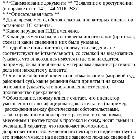
* **Наименование документа:** "Заявление о преступлении
(в порядке ст.ст. 141, 144 УПК РФ)".
* **Описательная часть:**
* Дата, время, место, обстоятельства, при которых инспектор
остановил ТС клиента.
* Какие нарушения ПДД вменялись.
* Какие документы были составлены инспектором (протокол,
схема) и какие сведения в них были указаны.
* Подробное описание того, почему эти сведения не
соответствуют действительности, со ссылкой на видеозапись
(указать, что видеозапись имеется и где она находится,
например, была приобщена к материалам административного
дела или находится у клиента).
* Описание действий клиента по обжалованию (мировой суд,
районный суд), какие решения были приняты и на каком
основании (указать, что постановление отменено,
производство прекращено).
* Обоснование, почему клиент считает, что инспектор
умышленно сфальсифицировал доказательства (например,
"расхождения между фактическими обстоятельствами,
зафиксированными видеорегистратором, и сведениями,
внесенными инспектором в протокол и схему, носят явный и
очевидный характер, что исключает возможность
добросовестного заблуждения инспектора и свидетельствует о
его прямом умысле на внесение заведомо ложных сведений с