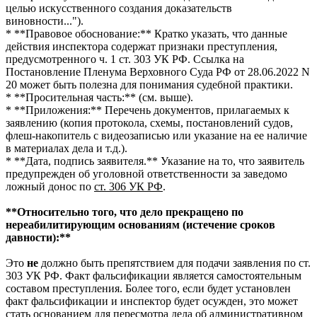
целью искусственного создания доказательств
виновности...").
* **Правовое обоснование:** Кратко указать, что данные
действия инспектора содержат признаки преступления,
предусмотренного ч. 1 ст. 303 УК РФ. Ссылка на
Постановление Пленума Верховного Суда РФ от 28.06.2022 N
20 может быть полезна для понимания судебной практики.
* **Просительная часть:** (см. выше).
* **Приложения:** Перечень документов, прилагаемых к
заявлению (копия протокола, схемы, постановлений судов,
флеш-накопитель с видеозаписью или указание на ее наличие
в материалах дела и т.д.).
* **Дата, подпись заявителя.** Указание на то, что заявитель
предупрежден об уголовной ответственности за заведомо
ложный донос по
ст. 306 УК РФ
.
**Относительно того, что дело прекращено по
нереабилитирующим основаниям (истечение сроков
давности):**
Это
не
должно быть препятствием для подачи заявления по ст.
303 УК РФ. Факт фальсификации является самостоятельным
составом преступления. Более того, если будет установлен
факт фальсификации и инспектор будет осужден, это может
стать основанием для пересмотра дела об административном