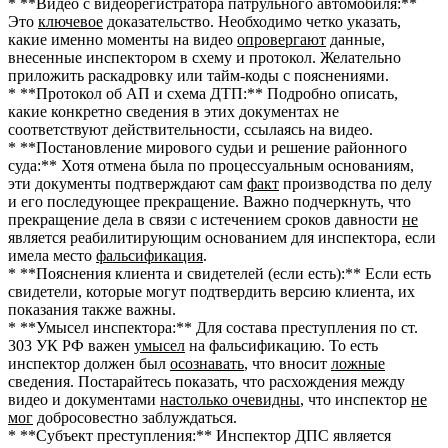
* **Видео с видеорегистратора патрульного автомобиля:**
Это
ключевое
доказательство. Необходимо четко указать,
какие именно моменты на видео
опровергают
данные,
внесенные инспектором в схему и протокол. Желательно
приложить раскадровку или тайм-коды с пояснениями.
* **Протокол об АП и схема ДТП:** Подробно описать,
какие конкретно сведения в этих документах не
соответствуют действительности, ссылаясь на видео.
* **Постановление мирового судьи и решение районного
суда:** Хотя отмена была по процессуальным основаниям,
эти документы подтверждают сам
факт
производства по делу
и его последующее прекращение. Важно подчеркнуть, что
прекращение дела в связи с истечением сроков давности
не
является реабилитирующим основанием для инспектора, если
имела место
фальсификация
.
* **Пояснения клиента и свидетелей (если есть):** Если есть
свидетели, которые могут подтвердить версию клиента, их
показания также важны.
* **Умысел инспектора:** Для состава преступления по ст.
303 УК РФ важен
умысел
на фальсификацию. То есть
инспектор должен был
осознавать
, что вносит
ложные
сведения. Постарайтесь показать, что расхождения между
видео и документами
настолько очевидны
, что инспектор
не
мог
добросовестно заблуждаться.
* **Субъект преступления:** Инспектор ДПС является