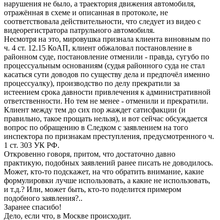
нарушения не было, а траектория движения автомобиля,
отражённая в схеме и описанная в протоколе, не
соответствовала действительности, что следует из видео с
видеорегистратора патрульного автомобиля.
Несмотря на это, мировушка признала клиента виновным по
ч. 4 ст. 12.15 КоАП, клиент обжаловал постановление в
районном суде, постановление отменили - правда, сугубо по
процессуальным основаниям (судья районного суда не стал
касаться сути доводов по существу дела и предпочёл именно
процессуалку), производство по делу прекратили за
истеением срока давности привлечения к административной
ответственности. Но тем не менее - отменили и прекратили.
Клиент между тем до сих пор жаждет сатисфакции (и
правильно, такое прощать нельзя), и вот сейчас обсуждается
вопрос по обращению в Следком с заявлением на того
инспектора по признакам преступления, предусмотренного ч.
1 ст. 303 УК РФ.
Откровенно говоря, притом, что достаточно давно
практикую, подобных заявлений ранее писать не доводилось.
Может, кто-то подскажет, на что обратить внимание, какие
формулировки лучше использовать, а какие не использовать,
и т.д.? Или, может быть, кто-то поделится примером
подобного заявления?..
Заранее спасибо!
Дело, если что, в Москве происходит.