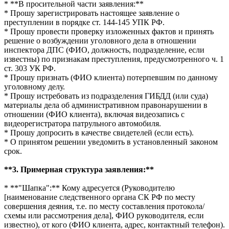
* **В просительной части заявления:**
* Прошу зарегистрировать настоящее заявление о
преступлении в порядке ст. 144-145 УПК РФ.
* Прошу провести проверку изложенных фактов и принять
решение о возбуждении уголовного дела в отношении
инспектора ДПС (ФИО, должность, подразделение, если
известны) по признакам преступления, предусмотренного ч. 1
ст. 303 УК РФ.
* Прошу признать (ФИО клиента) потерпевшим по данному
уголовному делу.
* Прошу истребовать из подразделения ГИБДД (или суда)
материалы дела об административном правонарушении в
отношении (ФИО клиента), включая видеозапись с
видеорегистратора патрульного автомобиля.
* Прошу допросить в качестве свидетелей (если есть).
* О принятом решении уведомить в установленный законом
срок.
**3. Примерная структура заявления:**
* **"Шапка":** Кому адресуется (Руководителю
[наименование следственного органа СК РФ по месту
совершения деяния, т.е. по месту составления протокола/
схемы или рассмотрения дела], ФИО руководителя, если
известно), от кого (ФИО клиента, адрес, контактный телефон).