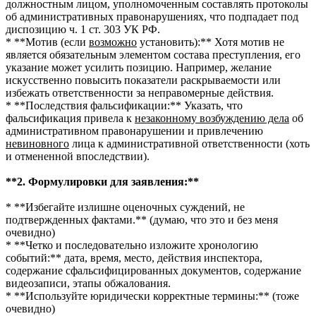
должностным лицом, уполномоченным составлять протоколы
об административных правонарушениях, что подпадает под
диспозицию ч. 1 ст. 303 УК РФ.
* **Мотив (если
возможно
установить):** Хотя мотив не
является обязательным элементом состава преступления, его
указание может усилить позицию. Например, желание
искусственно повысить показатели раскрываемости или
избежать ответственности за неправомерные действия.
* **Последствия фальсификации:** Указать, что
фальсификация привела к
незаконному возбуждению дела
об
административном правонарушении и привлечению
невиновного
лица к административной ответственности (хоть
и отмененной впоследствии).
**2. Формулировки для заявления:**
* **Избегайте излишне оценочных суждений, не
подтвержденных фактами.** (думаю, что это и без меня
очевидно)
* **Четко и последовательно изложите хронологию
событий:** дата, время, место, действия инспектора,
содержание сфальсифицированных документов, содержание
видеозаписи, этапы обжалования.
* **Используйте юридически корректные термины:** (тоже
очевидно)