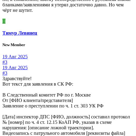
бланками/заявлениями я утерял достаточно давно. Но чем
чёрт не шутит.
Т
Тимур Левинец
New Member
19 Авг 2025
#3
19 Авг 2025
#3
Здравствуйте!
Вот текст для заявления в СК РФ:
В Следственный комитет РФ по г. Москве
От [ФИО клиента/представителя]
Заявление о преступлении по ч. 1 ст. 303 УК РФ
[Дата] инспектор ДПС [ФИО, должность] составил протокол
№ [номер] по ч. 4 ст. 12.15 КоАП РФ, указав в схеме
нарушения: [описание ложной траектории].
Видеозапись с патрульного автомобиля [реквизиты файла]