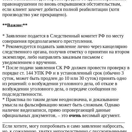
правонарушении по вновь открывшимся обстоятельствам,
если клиент захочет добиться полной реабилитации (хотя
производство уже прекращено).
**Важно:**
* Заявление подается в Следственный комитет РФ по месту
совершения предполагаемого преступления.
* Рекомендуется подавать заявление лично через канцелярию
следственного органа, получив отметку о принятии на втором
экземпляре, либо направлять заказным письмом с
уведомлением о вручении.
* После подачи заявления СК РФ должен провести проверку в
порядке ст. 144 УПК РФ и в установленный срок (обычно 3
суток, может быть продлен до 10 или 30 суток) принять одно
из решений: о возбуждении уголовного дела, об отказе в
возбуждении уголовного дела, о передаче сообщения по
подследственности.
* Практика по таким делам неоднозначна, и доказывание
умысла на фальсификацию может быть сложным. Однако
наличие видеозаписи, прямо опровергающей данные
официальных документов, – это
очень
весомый аргумент.
____________________________________________________
Если хотите, могу попробовать и само заявление набросать,
но, к сожалению, хватку непосредственно с русскоязычными