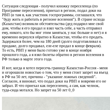
Ситуация следующая - получил книжку переселенца (по
Программе переселения), приехал в регион, подал доки на
РВП (и там я, как участник госпрограммы, соглашался, что
"буду жить и работать в регионе вселения"). В стране исхода
(Казахстан) возникли обстоятельства (дед подарил мне свой
дом, чтобы я его продал и взял часть себе, а часть отправил
ему, никого, кто бы мог этим заняться, у нас больше и нет) и я
временно вернулся обратно в Казахстан, чтобы его продать.
Задержался более, чем на 180 дней (долго подготавливал к
продаже, долго продавал, еле-еле продал в конце февраля).
То есть, РВП у меня было готово уже в конце ноября
прошлого года, а я взял билеты обратно в регион вселения в
РФ только в марте этого года.
И вот, когда я хотел пересечь границу Казахстан-Россия - меня
и огорошили новостью о том, что у меня стоит запрет на въезд
в РФ на 50 лет, причина - "указание ложных сведений".
Согласен, я виноват, что подал доки на РВП и вовремя его не
забрал. И что приехал как переселенец, а сам, как челнок,
туда-сюда мотался. Но запрет на 50 лет 0_0