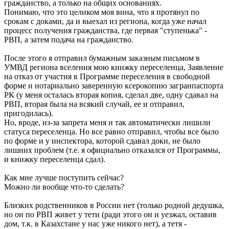
гражданство, а только на общих основаниях.
Понимаю, что это целиком моя вина, что я протянул по
срокам с доками, да и выехал из региона, когда уже начал
процесс получения гражданства, где первая "ступенька" -
РВП, а затем подача на гражданство.
После этого я отправил бумажным заказным письмом в
УМВД региона вселения мою книжку переселенца, Заявление
на отказ от участия в Программе переселения в свободной
форме и нотариально заверенную ксерокопию загранпаспорта
РК (у меня осталась вторая копия, сделал две, одну сдавал на
РВП, вторая была на всякий случай, ее и отправил,
пригодилась).
Но, вроде, из-за запрета меня и так автоматически лишили
статуса переселенца. Но все равно отправил, чтобы все было
по форме и у инспектора, которой сдавал доки, не было
лишних проблем (т.е. я официально отказался от Программы,
и книжку переселенца сдал).
Как мне лучше поступить сейчас?
Можно ли вообще что-то сделать?
Близких родственников в России нет (только родной дедушка,
но он по РВП живет у тети (ради этого он и уезжал, оставив
дом, т.к. в Казахстане у нас уже никого нет), а тетя -