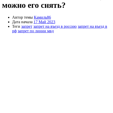
можно его снять?
Автор темы
Камиль86
Дата начала
17 Май 2023
Теги
запрет
запрет на въезд в россию
запрет на въезд в
рф
запрет по линии мвд