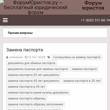
Форум
юристов
Бесплатный юридический форум
+7 (800) 511-86-74
Прочие вопросы
Замена паспорта
А
Д
Т
оляненок
12 Окт 2009
госпошлина на замену паспорта
в
а
е
документы для обмена паспорта
т
т
г
документы нужные для замены паспорта
замена паспорта
о
а
и
замена паспорта 20 лет документы
р
н
т
а
замена паспорта 45 лет документы
замена паспорта в 20 лет
е
ч
замена паспорта в 45 лет
м
а
замена паспорта какие нужны документы
ы
л
замена паспорта образец
а
замена паспорта образец заполнения