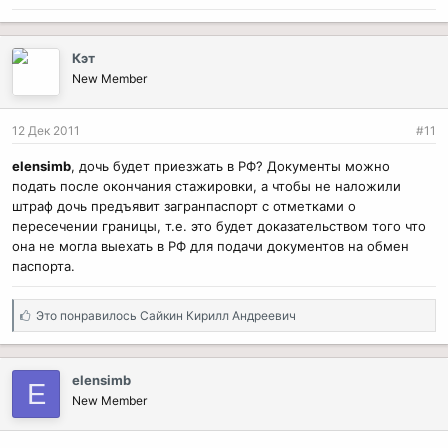
Кэт
New Member
12 Дек 2011
#11
elensimb
, дочь будет приезжать в РФ? Документы можно
подать после окончания стажировки, а чтобы не наложили
штраф дочь предъявит загранпаспорт с отметками о
пересечении границы, т.е. это будет доказательством того что
она не могла выехать в РФ для подачи документов на обмен
паспорта.
С
Это понравилось
Сайкин Кирилл Андреевич
и
м
п
elensimb
E
а
New Member
т
и
и