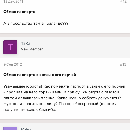
12 Дек 2011
#12
:
Обмен паспорта
А в посольство там в Таиланде???
ТаКа
Т
New Member
9 Сен 2012
#13
Обмен паспорта в связи с его порчей
Уважаемые юристы! Как поменять паспорт в связи с его порчей
- пролила на него горячий чай, и при сушке рядом с газовой
плитой оплавилась пленка. Какие нужно собрать документы?
Нужно ли платить пошлину? Паспорт бессрочный (по нему
получаю пенсию). Спасибо.
Volna