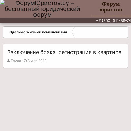
Форум
юристов
Бесплатный юридический форум
+7 (800) 511-86-74
Сделки с жилыми помещениями
Заключение брака, регистрация в квартире
А
Д
Eevee
8 Фев 2012
в
а
т
т
о
а
р
н
т
а
е
ч
м
а
ы
л
а