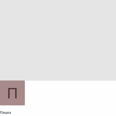
а
П
Пацка