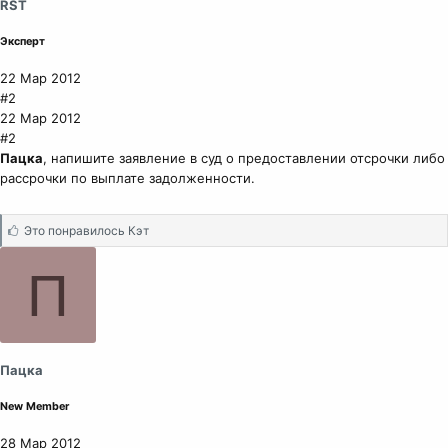
RST
Эксперт
22 Мар 2012
#2
22 Мар 2012
#2
Пацка
, напишите заявление в суд о предоставлении отсрочки либо
рассрочки по выплате задолженности.
С
Это понравилось
Кэт
и
м
П
п
а
т
и
и
Пацка
:
New Member
28 Мар 2012