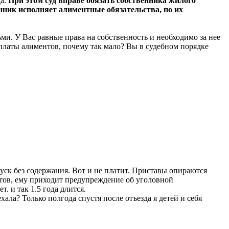
да.
При этом суд вправе обязать собственника жилого
ник исполняет алиментные обязательства, по их
ьми. У Вас равные права на собственность и необходимо за нее
выплаты алиментов, почему так мало? Вы в судебном порядке
уск без содержания. Вот и не платит. Приставы опираются
ентов, ему приходит предупреждение об уголовной
. и так 1.5 года длится.
хала? Только полгода спустя после отъезда я детей и себя