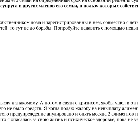
еном его семьи на определенный срок на основании решения су
уга и других членов его семьи, в пользу которых собствен
собственником дома и зарегистрированны в нем, совместно с дет
 детей, то тут не до борьбы. Попробуйте надавить с помощью не
сяч к знакомому. А потом в связи с кризисом, якобы ушел в отп
 него не было средств. Я когда подаю жалобу на невыплату алим
того предупреждение анулировано и опять месяца 2 алиментов нет
то я опасалась за свою жизнь и психическое здоровье, пока не уе