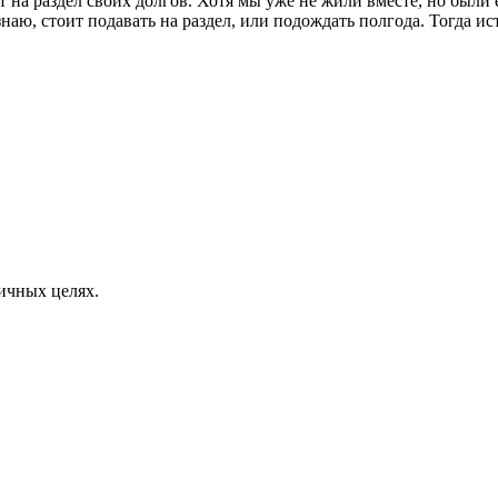
ст на раздел своих долгов. Хотя мы уже не жили вместе, но были
знаю, стоит подавать на раздел, или подождать полгода. Тогда ис
личных целях.