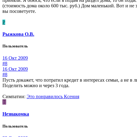
приняли. Я боюсь, что если я подам на раздел дома, то он пода
(стоимость дома около 600 тыс. руб.) Дом маленький. Вот и не 
вы посоветуете.
Р
Рыжкова О.В.
Пользователь
16 Окт 2009
#8
16 Окт 2009
#8
Пусть докажет, что потратил кредит в интересах семьи, а не в 
Поделить можно и через 3 года.
Симпатии:
Это понравилось
Ксения
Н
Незнакомка
Пользователь