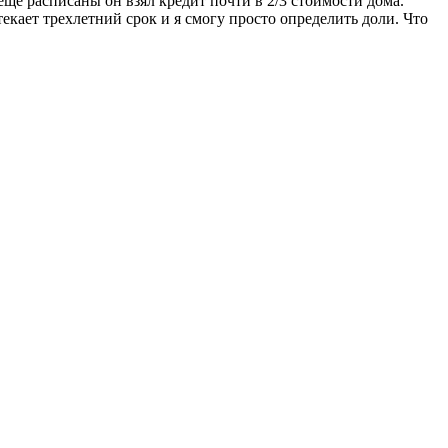
 еще расписаны он взял кредит почти в 2/3 стоимости дома.
текает трехлетний срок и я смогу просто определить доли. Что