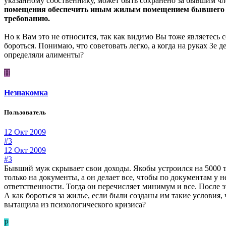
указанному собственнику, может быть сохранено за бывшим чл
помещения обеспечить иным жилым помещением бывшего супр
требованию.
Но к Вам это не относится, так как видимо Вы тоже являетесь 
бороться. Понимаю, что советовать легко, а когда на руках 3е
определяли алименты?
Н
Незнакомка
Пользователь
12 Окт 2009
#3
12 Окт 2009
#3
Бывший муж скрывает свои доходы. Якобы устроился на 5000 ты
только на документы, а он делает все, чтобы по документам у
ответственности. Тогда он перечисляет минимум и все. После э
А как бороться за жилье, если были созданы им такие условия, ч
вытащила из психологического кризиса?
Р