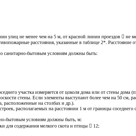
инии улиц не менее чем на 5 м, от красной линии проездов  не
вопожарные расстояния, указанные в таблице 2*. Расстояние о
 по санитарно-бытовым условиям должны быть:
днего участка измеряется от цоколя дома или от стены дома (пр
плоскости стены. Если элементы выступают более чем на 50 см, 
, расположенные на столбах и др.).
строек, располагаемых на расстоянии 1 м от границы соседнего 
но-бытовым условиям должны быть, м:
ки для содержания мелкого скота и птицы  12;