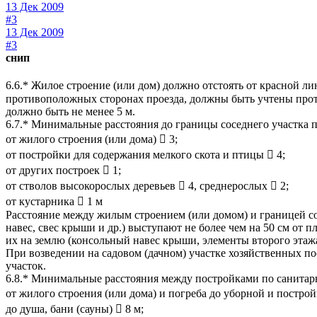
13 Дек 2009
#3
13 Дек 2009
#3
снип
6.6.* Жилое строение (или дом) должно отстоять от красной л
противоположных сторонах проезда, должны быть учтены проти
должно быть не менее 5 м.
6.7.* Минимальные расстояния до границы соседнего участка
от жилого строения (или дома)  3;
от постройки для содержания мелкого скота и птицы  4;
от других построек  1;
от стволов высокорослых деревьев  4, среднерослых  2;
от кустарника  1 м
Расстояние между жилым строением (или домом) и границей сосе
навес, свес крыши и др.) выступают не более чем на 50 см от 
их на землю (консольный навес крыши, элементы второго этажа
При возведении на садовом (дачном) участке хозяйственных по
участок.
6.8.* Минимальные расстояния между постройками по санитар
от жилого строения (или дома) и погреба до уборной и построй
до душа, бани (сауны)  8 м;