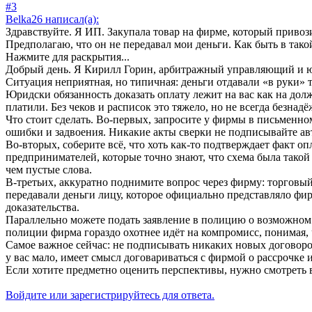
#3
Belka26 написал(а):
Здравствуйте. Я ИП. Закупала товар на фирме, который привозил
Предполагаю, что он не передавал мои деньги. Как быть в так
Нажмите для раскрытия...
Добрый день. Я Кирилл Горин, арбитражный управляющий и ю
Ситуация неприятная, но типичная: деньги отдавали «в руки» т
Юридски обязанность доказать оплату лежит на вас как на дол
платили. Без чеков и расписок это тяжело, но не всегда безнадё
Что стоит сделать. Во-первых, запросите у фирмы в письменно
ошибки и задвоения. Никакие акты сверки не подписывайте ав
Во-вторых, соберите всё, что хоть как-то подтверждает факт о
предпринимателей, которые точно знают, что схема была такой 
чем пустые слова.
В-третьих, аккуратно поднимите вопрос через фирму: торговый 
передавали деньги лицу, которое официально представляло фирм
доказательства.
Параллельно можете подать заявление в полицию о возможном 
полиции фирма гораздо охотнее идёт на компромисс, понимая, 
Самое важное сейчас: не подписывать никаких новых договоров
у вас мало, имеет смысл договариваться с фирмой о рассрочке 
Если хотите предметно оценить перспективы, нужно смотреть в
Войдите или зарегистрируйтесь для ответа.