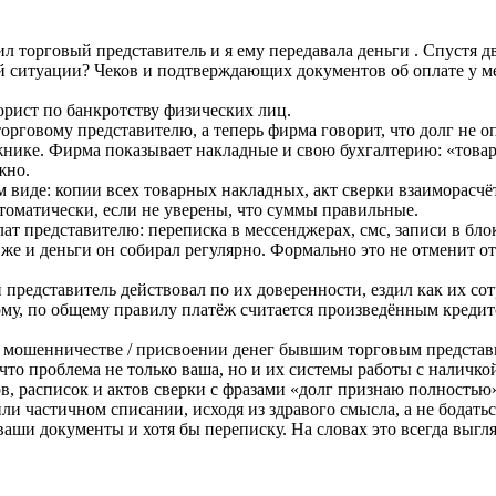
 торговый представитель и я ему передавала деньги . Спустя два
ой ситуации? Чеков и подтверждающих документов об оплате у ме
рист по банкротству физических лиц.
орговому представителю, а теперь фирма говорит, что долг не оп
жнике. Фирма показывает накладные и свою бухгалтерию: «товар
жно.
м виде: копии всех товарных накладных, акт сверки взаиморасчё
томатически, если не уверены, что суммы правильные.
плат представителю: переписка в мессенджерах, смс, записи в бл
же и деньги он собирал регулярно. Формально это не отменит отс
представитель действовал по их доверенности, ездил как их сотр
у, по общему правилу платёж считается произведённым кредитору
мошенничестве / присвоении денег бывшим торговым представите
что проблема не только ваша, но и их системы работы с наличко
, расписок и актов сверки с фразами «долг признаю полностью»,
или частичном списании, исходя из здравого смысла, а не бодать
аши документы и хотя бы переписку. На словах это всегда выгля