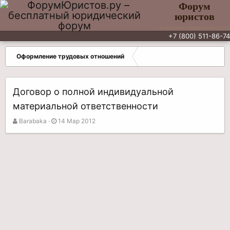
Форум
юристов
Бесплатный юридический форум
+7 (800) 511-86-74
Оформление трудовых отношений
Договор о полной индивидуальной
материальной ответственности
А
Д
Barabaka
14 Мар 2012
в
а
т
т
о
а
р
н
т
а
е
ч
м
а
ы
л
а