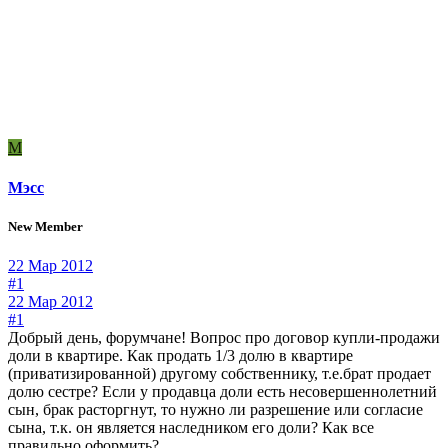
М
Мэсс
New Member
22 Мар 2012
#1
22 Мар 2012
#1
Добрый день, форумчане! Вопрос про договор купли-продажи
доли в квартире. Как продать 1/3 долю в квартире
(приватизированной) другому собственнику, т.е.брат продает
долю сестре? Если у продавца доли есть несовершеннолетний
сын, брак расторгнут, то нужно ли разрешение или согласие
сына, т.к. он является наследником его доли? Как все
правильно оформить?