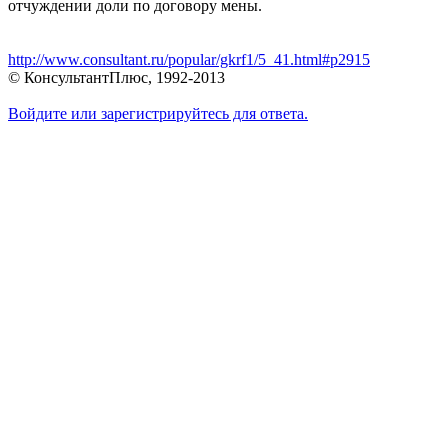
отчуждении доли по договору мены.
http://www.consultant.ru/popular/gkrf1/5_41.html#p2915
© КонсультантПлюс, 1992-2013
Войдите или зарегистрируйтесь для ответа.