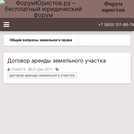
Форум
юристов
Бесплатный юридический форум
+7 (800) 511-86-74
Общие вопросы земельного права
Договор аренды земельного участка
А
Д
Т
Chibik12
21 Дек 2011
в
а
е
договор аренды земельного участка
т
т
г
о
а
и
р
н
т
а
е
ч
м
а
ы
л
а