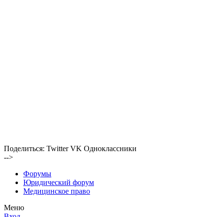
Поделиться:
Twitter
VK
Одноклассники
-->
Форумы
Юридический форум
Медицинское право
Меню
Вход