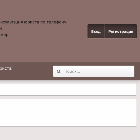
онсультация юриста по телефону:
й
Вход
Регистрация
омер
4
риста: