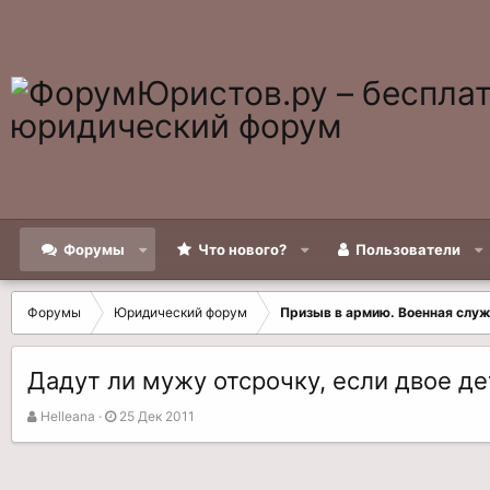
Форумы
Что нового?
Пользователи
Форумы
Юридический форум
Призыв в армию. Военная слу
Дадут ли мужу отсрочку, если двое де
А
Д
Helleana
25 Дек 2011
в
а
т
т
о
а