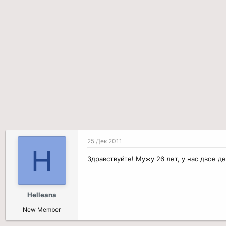
р
н
т
а
е
ч
м
а
ы
л
а
25 Дек 2011
H
Здравствуйте! Мужу 26 лет, у нас двое д
Helleana
New Member