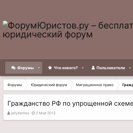
Форумы
Что нового?
Пользователи
Форумы
Юридический форум
Миграционное право
Граж
Гражданство РФ по упрощенной схем
А
Д
jellyberries
3 Май 2012
в
а
т
т
о
а