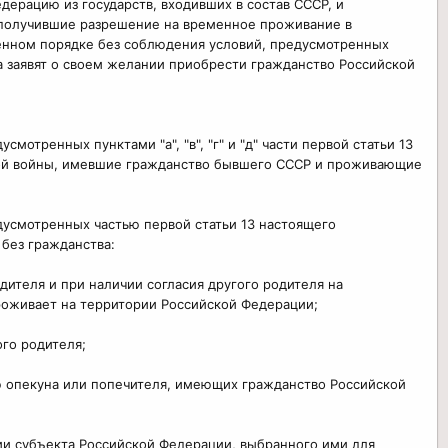
ерацию из государств, входивших в состав СССР, и
о получившие разрешение на временное проживание в
енном порядке без соблюдения условий, предусмотренных
ода заявят о своем желании приобрести гражданство Российской
тренных пунктами "а", "в", "г" и "д" части первой статьи 13
нной войны, имевшие гражданство бывшего СССР и проживающие
дусмотренных частью первой статьи 13 настоящего
без гражданства:
дителя и при наличии согласия другого родителя на
роживает на территории Российской Федерации;
ого родителя;
ию опекуна или попечителя, имеющих гражданство Российской
ии субъекта Российской Федерации, выбранного ими для