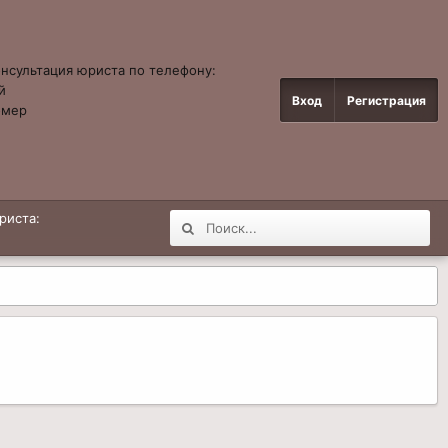
онсультация юриста по телефону:
й
Вход
Регистрация
омер
4
риста: