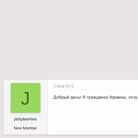
р
н
т
а
е
ч
м
а
ы
л
а
3 Май 2012
J
Добрый день! Я гражданка Украины, хочу
jellyberries
New Member