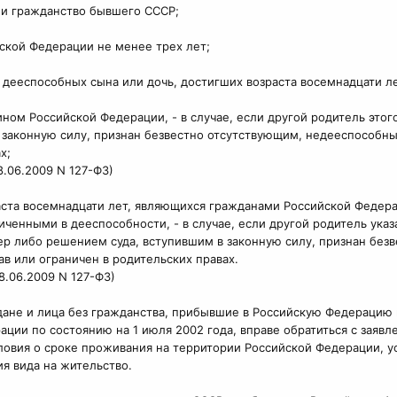
ли гражданство бывшего СССР;
йской Федерации не менее трех лет;
 дееспособных сына или дочь, достигших возраста восемнадцати 
ном Российской Федерации, - в случае, если другой родитель это
 законную силу, признан безвестно отсутствующим, недееспособн
х;
8.06.2009 N 127-ФЗ)
аста восемнадцати лет, являющихся гражданами Российской Федера
ченными в дееспособности, - в случае, если другой родитель ука
р либо решением суда, вступившим в законную силу, признан без
в или ограничен в родительских правах.
8.06.2009 N 127-ФЗ)
не и лица без гражданства, прибывшие в Российскую Федерацию и
ации по состоянию на 1 июля 2002 года, вправе обратиться с заяв
вия о сроке проживания на территории Российской Федерации, уст
ия вида на жительство.