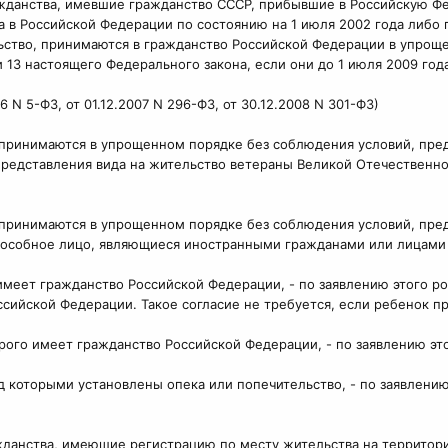
жданства, имевшие гражданство СССР, прибывшие в Российскую Фед
а в Российской Федерации по состоянию на 1 июля 2002 года либ
ьство, принимаются в гражданство Российской Федерации в упрощ
атьи 13 настоящего Федерального закона, если они до 1 июля 2009 г
6 N 5-ФЗ, от 01.12.2007 N 296-ФЗ, от 30.12.2008 N 301-ФЗ)
ринимаются в упрощенном порядке без соблюдения условий, предусмо
 представления вида на жительство ветераны Великой Отечестве
 принимаются в упрощенном порядке без соблюдения условий, пре
пособное лицо, являющиеся иностранными гражданами или лицами 
 имеет гражданство Российской Федерации, - по заявлению этого ро
сийской Федерации. Такое согласие не требуется, если ребенок п
рого имеет гражданство Российской Федерации, - по заявлению эт
ад которыми установлены опека или попечительство, - по заявлен
ажданства, имеющие регистрацию по месту жительства на территор