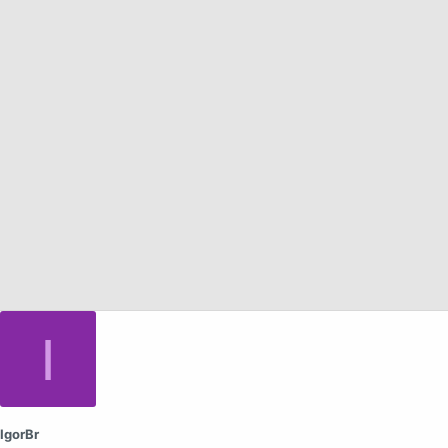
а
I
IgorBr