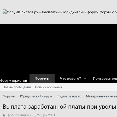
Форум юр
Форумы
Что нового?
Пользовател
Форум юристов
Новые сообщения
Поиск сообщений
Форумы
Юридический форум
Трудовое право
Материальная отв
Выплата заработанной платы при уволь
А
Д
Ефремов Андрей
27 Дек 2011