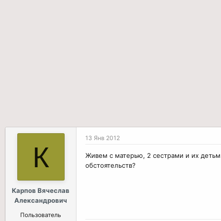
р
н
т
а
е
ч
м
а
ы
л
а
13 Янв 2012
К
Живем с матерью, 2 сестрами и их детьм
обстоятельств?
Карпов Вячеслав
Александрович
Пользователь