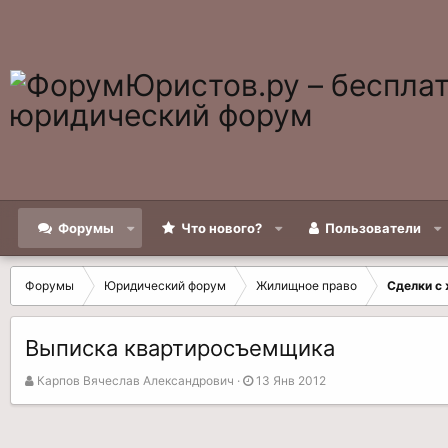
Форумы
Что нового?
Пользователи
Форумы
Юридический форум
Жилищное право
Сделки с
Выписка квартиросъемщика
А
Д
Карпов Вячеслав Александрович
13 Янв 2012
в
а
т
т
о
а