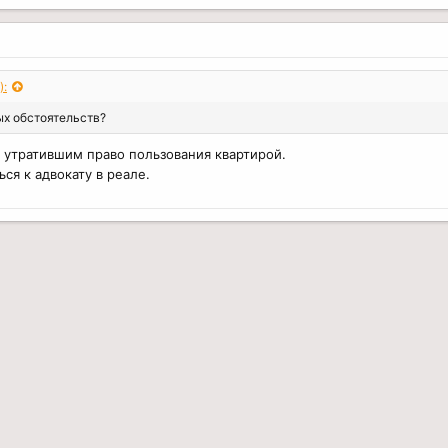
):
ых обстоятельств?
 утратившим право пользования квартирой.
ся к адвокату в реале.