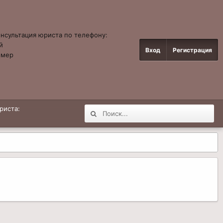
онсультация юриста по телефону:
й
Вход
Регистрация
омер
4
риста: