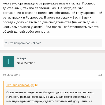
межевую организацию за размежеванием участка. Процесс
длительный, так что терпения Вам. Не забудьте, что
соглашение о разделе подлежит обязательной государственной
регистрации в Росреесре. В итоге на руках у Вас и Ваших
соседей должно быть по два свидетельства (на часть дома и
часть земельного участка). Вид права - собственность вместо
общей долевй собственности.
С
Это понравилось
NinaR
и
м
п
ivsapr
I
а
New Member
т
и
и
13 Июн 2012
#4
:
Татьяна написал(а):
Соглашение о разделе необходимо удостоверить нотариально.
Начинать раздел необходимо с дома, для этого обратиться в
местную администрацию, сделать технический документы на