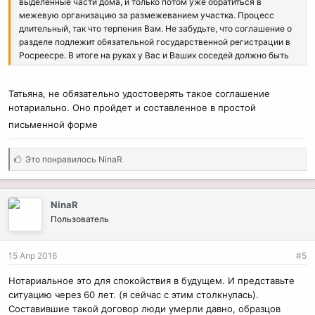
выделенные части дома, и только потом уже обратиться в
межевую организацию за размежеванием участка. Процесс
длительный, так что терпения Вам. Не забудьте, что соглашение о
разделе подлежит обязательной государственной регистрации в
Росреесре. В итоге на руках у Вас и Ваших соседей должно быть
по два свидетельства (на часть дома и часть земельного
участка). Вид права - собственность вместо общей долевй
Татьяна, не обязательно удостоверять такое соглашение
собственности.
нотариально. Оно пройдет и составленное в простой
письменной форме
С
Это понравилось
NinaR
и
м
п
NinaR
а
Пользователь
т
и
и
15 Апр 2016
#5
:
Нотариальное это для спокойствия в будущем. И представьте
ситуацию через 60 лет. (я сейчас с этим столкнулась).
Составившие такой договор люди умерли давно, образцов