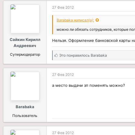
27 Фев 2012
Barabaka написал(а):
можно ли обязать сотрудников, которые по
Сайкин Кирилл
Нельзя. Оформление банковской карты ни
Андреевич
Супермодератор
С
Это понравилось
Barabaka
и
м
п
27 Фев 2012
а
т
а место выдачи зп поменять можно?
и
и
:
Barabaka
Пользователь
27 Фев 2012