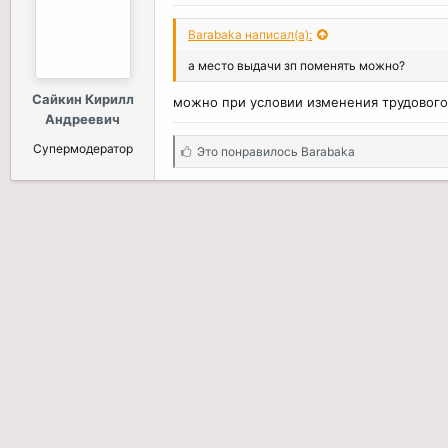
Barabaka написал(а):
а место выдачи зп поменять можно?
Сайкин Кирилл
можно при условии изменения трудового 
Андреевич
Супермодератор
С
Это понравилось
Barabaka
и
м
п
а
т
и
и
: