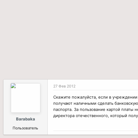
р
н
т
а
е
ч
м
а
ы
л
а
27 Фев 2012
Скажите пожалуйста, если в учреждении о
получают наличными сделать банковскую к
паспорта. За пользование картой платы н
директора отечественного, который получ
Barabaka
Пользователь