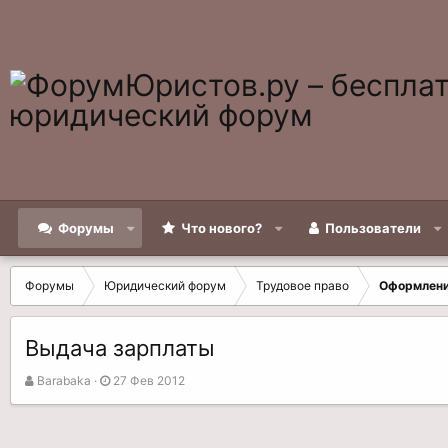
Форумы
Что нового?
Пользователи
Форумы
Юридический форум
Трудовое право
Оформлени
Выдача зарплаты
А
Д
Barabaka
27 Фев 2012
в
а
т
т
о
а