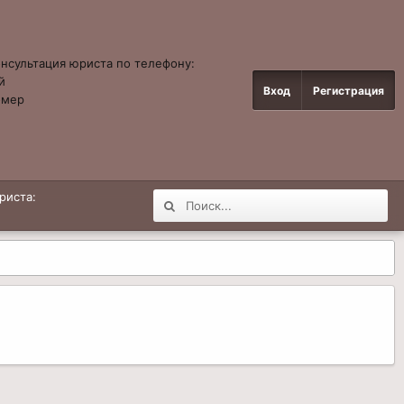
онсультация юриста по телефону:
й
Вход
Регистрация
омер
4
риста: